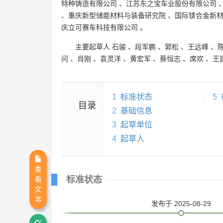
特种铸造有限公司
、
江苏东之宝车业股份有限公司
、
重庆新型储能材料与装备研究院
、
国际镁合金新
庆立可赛车科技有限公司
。
主要起草人
石骏
、
段军鹏
、
郭松
、
王远峰
、
问
、
肖刚
、
袁灵洋
、
黄宏军
、
蔡恒志
、
席欢
、
王
1
标准状态
5
目录
2
基础信息
3
起草单位
4
起草人
查
标准状态
看
文
本
发布
于 2025-08-29