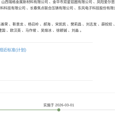
、
山西瑞格金属新材料有限公司
、
金华市双星铝圈有限公司
、
凤阳爱尔思
材料科技有限公司
、
长春焦点联合压铸有限公司
、
东风电子科技股份有限
陈善荣
、
靳景龙
、
杨召岭
、
郝海
、
宋凯凯
、
樊莉昌
、
刘志发
、
薛姣姣
建国
、
欧汉英
、
马作坡
、
吴熔冰
、
徐颖铖
、
刘淼
。
相近标准(计划)
实施
于 2026-03-01