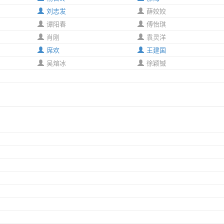
刘志发
薛姣姣
谭阳春
傅怡琪
肖刚
袁灵洋
席欢
王建国
吴熔冰
徐颖铖