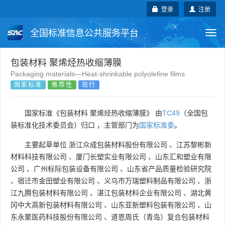
登录
注册
全国标准信息公共服务平台
Togg
navi
国家标准
行业标准
地方标准
包装材料 聚烯烃热收缩薄膜
Packaging materials—Heat-shrinkable polyolefine films
国家标准
推荐性
现行
团体标准
企业标准
国际标准
国外标准
技术委员会
国家标准《包装材料 聚烯烃热收缩薄膜》 由
TC49
（全国包
装标准化技术委员会）归口 ，主管部门为
国家标准委
。
主要起草单位
浙江众成包装材料股份有限公司
、
江苏黎彬新
材料科技有限公司
、
厦门长塑实业有限公司
、
山东汇和塑业有限
公司
、
广州标际包装设备有限公司
、
山东省产品质量检验研究院
、
宿迁市金田塑业有限公司
、
义乌市万瑞塑料制品有限公司
、
浙
江九腾包装材料有限公司
、
湛江包装材料企业有限公司
、
湖北黄
冈中大高新包装材料有限公司
、
山东亚新塑料包装有限公司
、
山
东永聚医药科技股份有限公司
、
道恩周氏（青岛）复合包装材料