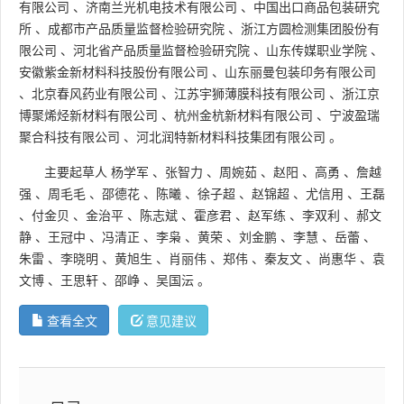
有限公司
、
济南兰光机电技术有限公司
、
中国出口商品包装研究
所
、
成都市产品质量监督检验研究院
、
浙江方圆检测集团股份有
限公司
、
河北省产品质量监督检验研究院
、
山东传媒职业学院
、
安徽紫金新材料科技股份有限公司
、
山东丽曼包装印务有限公司
、
北京春风药业有限公司
、
江苏宇狮薄膜科技有限公司
、
浙江京
博聚烯烃新材料有限公司
、
杭州金杭新材料有限公司
、
宁波盈瑞
聚合科技有限公司
、
河北润特新材料科技集团有限公司
。
主要起草人
杨学军
、
张智力
、
周婉茹
、
赵阳
、
高勇
、
詹越
强
、
周毛毛
、
邵德花
、
陈曦
、
徐子超
、
赵锦超
、
尤信用
、
王磊
、
付金贝
、
金治平
、
陈志斌
、
霍彦君
、
赵军练
、
李双利
、
郝文
静
、
王冠中
、
冯清正
、
李枭
、
黄荣
、
刘金鹏
、
李慧
、
岳蕾
、
朱雷
、
李晓明
、
黄旭生
、
肖丽伟
、
郑伟
、
秦友文
、
尚惠华
、
袁
文博
、
王思轩
、
邵峥
、
吴国沄
。
查看全文
意见建议