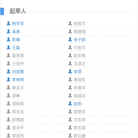
起草人
杨学军
张智力
高勇
詹越强
陈曦
徐子超
王磊
付金贝
霍彦君
赵军练
王冠中
冯清正
刘金鹏
李慧
李晓明
黄旭生
秦友文
尚惠华
邵峥
吴国沄
周婉茹
赵阳
周毛毛
邵德花
赵锦超
尤信用
金治平
陈志斌
李双利
郝文静