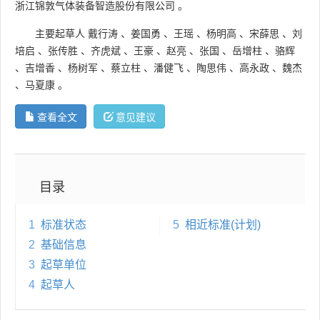
浙江锦敦气体装备智造股份有限公司
。
主要起草人
戴行涛
、
姜国勇
、
王瑶
、
杨明高
、
宋薛思
、
刘
培启
、
张传胜
、
齐虎斌
、
王豪
、
赵亮
、
张国
、
岳增柱
、
骆辉
、
吉增香
、
杨树军
、
蔡立柱
、
潘健飞
、
陶思伟
、
高永政
、
魏杰
、
马夏康
。
查看全文
意见建议
目录
1
标准状态
5
相近标准(计划)
2
基础信息
3
起草单位
4
起草人