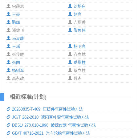
宋薛思
刘培启
王豪
赵亮
骆辉
吉增香
潘健飞
陶思伟
马夏康
王瑶
杨明高
张传胜
齐虎斌
张国
岳增柱
杨树军
蔡立柱
高永政
魏杰
相近标准(计划)
20260835-T-469 压铸件气密性试验方法
JG/T 282-2010 遮阳百叶窗气密性试验方法
DB51/ 278.010-1998 玻璃仪器 气密性试验方法
GB/T 40716-2021 汽车轮胎气密性试验方法