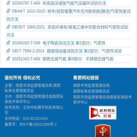
20250797-T-469 车用高压储氢气瓶气压循环试验方法
DB44/T 1610-2015 轿车/轻型载重汽车无内胎轮胎(静态)气密性能试
验方法
DB35/T 1969-2021 多层纤维布/聚氯乙烯中空复合材料气密性试验
方法
20240202-T-339 电子陶瓷测试方法 第1部分：气密性
GB/T 7994.2-2014 搪玻璃设备试验方法 第2部分：气密性试验
20251342-T-469 钢质无缝气瓶 第4部分：不锈钢无缝气瓶
版权所有 侵权必究
重要网站链接
主管：国家市场监督管理总局 国家
国家市场监督管理总局
标准化管理委员会
国家标准化管理委员会
主办：国家市场监督管理总局国家标
国家市场监督管理总局国家标准技术
准技术审评中心
审评中心
技术支持：北京中标赛宇科技有限公
司
支持电话：010-82261054
备案号：
京ICP备18022388号-1