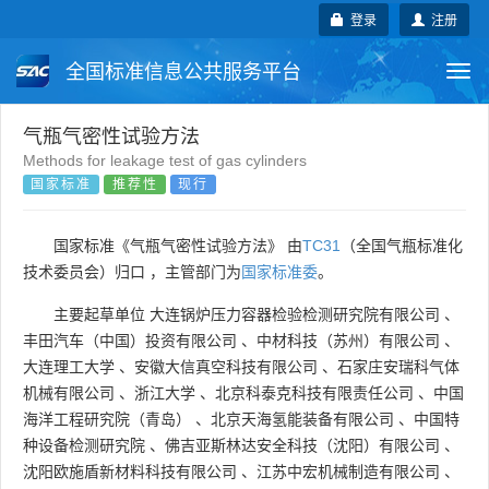
登录
注册
全国标准信息公共服务平台
Togg
navi
国家标准
行业标准
地方标准
气瓶气密性试验方法
Methods for leakage test of gas cylinders
国家标准
推荐性
现行
团体标准
企业标准
国际标准
国外标准
技术委员会
国家标准《气瓶气密性试验方法》 由
TC31
（全国气瓶标准化
技术委员会）归口 ，主管部门为
国家标准委
。
主要起草单位
大连锅炉压力容器检验检测研究院有限公司
、
丰田汽车（中国）投资有限公司
、
中材科技（苏州）有限公司
、
大连理工大学
、
安徽大信真空科技有限公司
、
石家庄安瑞科气体
机械有限公司
、
浙江大学
、
北京科泰克科技有限责任公司
、
中国
海洋工程研究院（青岛）
、
北京天海氢能装备有限公司
、
中国特
种设备检测研究院
、
佛吉亚斯林达安全科技（沈阳）有限公司
、
沈阳欧施盾新材料科技有限公司
、
江苏中宏机械制造有限公司
、