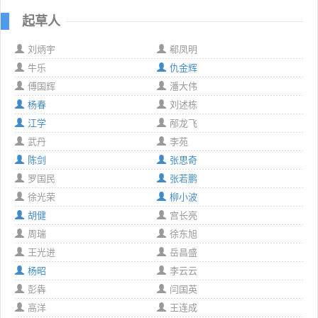
起草人
刘炳宇
郗凤明
牛乐
仇金辉
傅国辉
潘大伟
杨春
刘述栋
江学
邴龙飞
武丹
李苑
陈剑
张思奇
罗国民
张若鹏
徐光荣
柳小波
胡健
宫长亮
周瑞
徐东旭
王光进
岳昌盛
杨昭
李云云
彭犇
闫国英
高洋
王连成