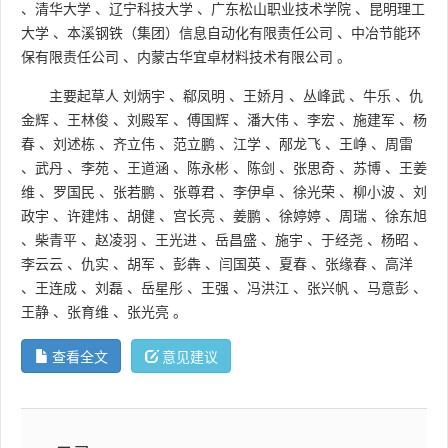
、
清华大学
、
辽宁科技大学
、
广东松山职业技术学院
、
昆明理工
大学
、
本溪钢铁（集团）信息自动化有限责任公司
、
中冶节能环
保有限责任公司
、
内蒙古华宜卓材料技术有限公司
。
主要起草人
刘炳宇
、
郗凤明
、
王娇月
、
丛峰武
、
牛乐
、
仇
金辉
、
王林俊
、
刘殿军
、
傅国辉
、
潘大伟
、
李宏
、
施建军
、
杨
春
、
刘述栋
、
齐立伟
、
范立鹏
、
江学
、
邴龙飞
、
王峥
、
周雷
、
武丹
、
李苑
、
王道涵
、
陈永彬
、
陈剑
、
张思奇
、
苏博
、
王姜
维
、
罗国民
、
张若鹏
、
张尊君
、
李伊卓
、
徐光荣
、
柳小波
、
刘
政宇
、
许建炜
、
胡健
、
宫长亮
、
姜鹏
、
徐婷婷
、
周瑞
、
徐东旭
、
柴青平
、
赵凌羽
、
王光进
、
岳昌盛
、
施宇
、
于经尧
、
杨昭
、
李云云
、
仇实
、
胡军
、
彭犇
、
闫国英
、
夏春
、
张缘春
、
高洋
、
王连成
、
刘磊
、
岳星彤
、
王强
、
冯洪江
、
张兴帆
、
马意彭
、
王静
、
张育维
、
张光亮
。
查看全文
意见建议