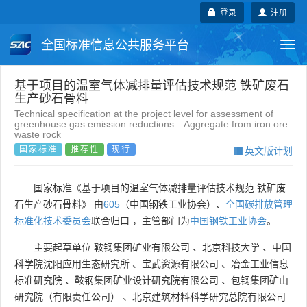
登录
注册
全国标准信息公共服务平台
Togg
navi
国家标准
行业标准
地方标准
基于项目的温室气体减排量评估技术规范 铁矿废石
生产砂石骨料
Technical specification at the project level for assessment of
团体标准
企业标准
国际标准
greenhouse gas emission reductions—Aggregate from iron ore
waste rock
国家标准
推荐性
现行
英文版计划
国外标准
技术委员会
国家标准《基于项目的温室气体减排量评估技术规范 铁矿废
石生产砂石骨料》 由
605
（中国钢铁工业协会）、
全国碳排放管理
标准化技术委员会
联合归口 ，主管部门为
中国钢铁工业协会
。
主要起草单位
鞍钢集团矿业有限公司
、
北京科技大学
、
中国
科学院沈阳应用生态研究所
、
宝武资源有限公司
、
冶金工业信息
标准研究院
、
鞍钢集团矿业设计研究院有限公司
、
包钢集团矿山
研究院（有限责任公司）
、
北京建筑材料科学研究总院有限公司