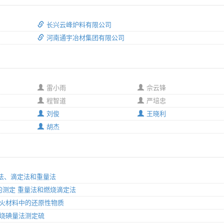
长兴云峰炉料有限公司
河南通宇冶材集团有限公司
雷小雨
佘云锋
程智道
严培忠
刘俊
王晓利
胡杰
光度法、滴定法和重量法
硫量的测定 重量法和燃烧滴定法
含碳耐火材料中的还原性物质
 燃烧碘量法测定硫