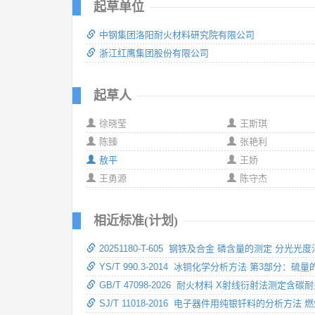
起草单位
中钢集团洛阳耐火材料研究院有限公司
浙江红鹰集团股份有限公司
起草人
徐晓莹
王斯琪
陈臻
张艳利
敖平
王娇
王勇源
陈守杰
相近标准(计划)
20251180-T-605 钢铁及合金 磷含量的测定 分光
YS/T 990.3-2014 冰铜化学分析方法 第3部分：
GB/T 47098-2026 耐火材料 X射线衍射法测定
SJ/T 11018-2016 电子器件用纯银钎料的分析方法