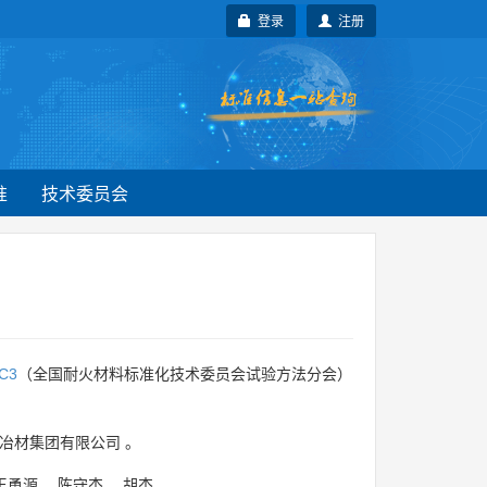
登录
注册
准
技术委员会
C3
（全国耐火材料标准化技术委员会试验方法分会）
冶材集团有限公司
。
王勇源
、
陈守杰
、
胡杰
。