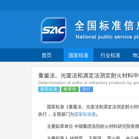
首页
国家标准
行业标准
地
重量法、光度法和滴定法测定耐火材料中
Determination of sulfur in refractory products by gr
国家标准
推荐性
现行
国家标准《重量法、光度法和滴定法测定耐火材
执行 ，主管部门为
国家标准委
。
主要起草单位
中钢集团洛阳耐火材料研究院有
主要起草人
徐晓莹
、
王斯琪
、
雷小雨
、
佘云锋