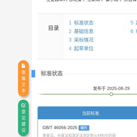
1
标准状态
5
目录
2
基础信息
6
3
采标情况
4
起草单位
查
标准状态
看
文
发布
于 2025-08-29
本
意
当前标准
见
建
GB/T 46056-2025
现行
议
重量法、光度法和滴定法测定耐火材料中的硫