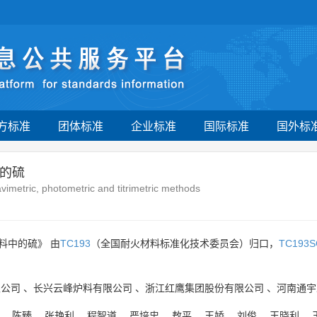
方标准
团体标准
企业标准
国际标准
国外标
的硫
avimetric, photometric and titrimetric methods
料中的硫》 由
TC193
（全国耐火材料标准化技术委员会）归口，
TC193S
限公司
、
长兴云峰炉料有限公司
、
浙江红鹰集团股份有限公司
、
河南通宇
、
陈臻
、
张艳利
、
程智道
、
严培忠
、
敖平
、
王娇
、
刘俊
、
王晓利
、