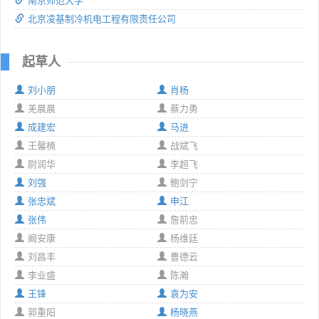
南京师范大学
北京凌基制冷机电工程有限责任公司
起草人
刘小朋
肖杨
羌晨晨
蔡力勇
成建宏
马进
王馨楠
战斌飞
尉润华
李超飞
刘强
鲍剑宁
张忠斌
申江
张伟
詹前忠
阚安康
杨维廷
刘昌丰
曹德云
李业盛
陈瀚
王锋
袁为安
郭重阳
杨晓燕