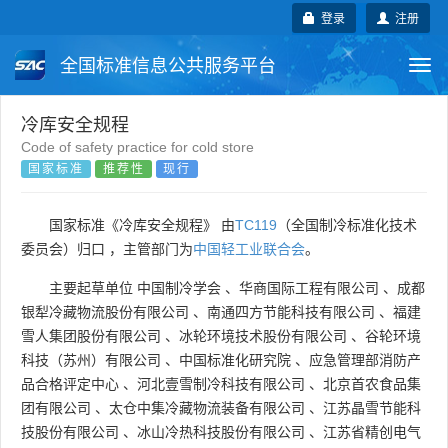
登录
注册
全国标准信息公共服务平台
Togg
navi
国家标准
行业标准
地方标准
冷库安全规程
Code of safety practice for cold store
国家标准
推荐性
现行
团体标准
企业标准
国际标准
国外标准
技术委员会
国家标准《冷库安全规程》 由
TC119
（全国制冷标准化技术
委员会）归口 ，主管部门为
中国轻工业联合会
。
主要起草单位
中国制冷学会
、
华商国际工程有限公司
、
成都
银犁冷藏物流股份有限公司
、
南通四方节能科技有限公司
、
福建
雪人集团股份有限公司
、
冰轮环境技术股份有限公司
、
谷轮环境
科技（苏州）有限公司
、
中国标准化研究院
、
应急管理部消防产
品合格评定中心
、
河北壹雪制冷科技有限公司
、
北京首农食品集
团有限公司
、
太仓中集冷藏物流装备有限公司
、
江苏晶雪节能科
技股份有限公司
、
冰山冷热科技股份有限公司
、
江苏省精创电气