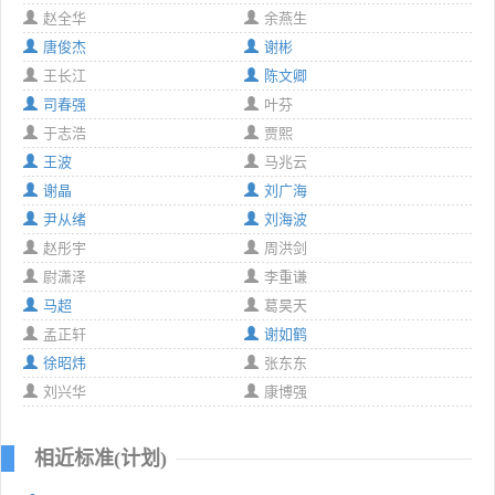
赵全华
余燕生
唐俊杰
谢彬
王长江
陈文卿
司春强
叶芬
于志浩
贾熙
王波
马兆云
谢晶
刘广海
尹从绪
刘海波
赵彤宇
周洪剑
尉潇泽
李重谦
马超
葛昊天
孟正轩
谢如鹤
徐昭炜
张东东
刘兴华
康博强
相近标准(计划)