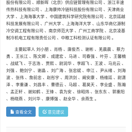
股份有限公司
、
顺新晖（北京）供应链管理有限公司
、
浙江丰速
传热科技有限公司
、
上海康帅冷链科技股份有限公司
、
天津商业
大学
、
上海海事大学
、
中国建筑科学研究院有限公司
、
北京廷越
科技发展有限公司
、
广州大学
、
上海海洋大学
、
山东华商亿源制
冷空调工程有限公司
、
南京师范大学
、
广州工商学院
、
北京凌基
制冷机电工程有限责任公司
、
中粮工科检测认证有限公司
。
主要起草人
刘小朋
、
肖杨
、
唐俊杰
、
谢彬
、
羌晨晨
、
蔡力
勇
、
王长江
、
陈文卿
、
成建宏
、
马进
、
司春强
、
叶芬
、
王馨楠
、
战斌飞
、
于志浩
、
贾熙
、
尉润华
、
李超飞
、
王波
、
马兆云
、
刘强
、
鲍剑宁
、
谢晶
、
刘广海
、
张忠斌
、
申江
、
尹从绪
、
刘海
波
、
张伟
、
詹前忠
、
赵彤宇
、
周洪剑
、
阚安康
、
杨维廷
、
尉潇
泽
、
李重谦
、
刘昌丰
、
曹德云
、
马超
、
葛昊天
、
李业盛
、
陈瀚
、
孟正轩
、
谢如鹤
、
王锋
、
袁为安
、
徐昭炜
、
张东东
、
郭重阳
、
杨晓燕
、
刘兴华
、
康博强
、
赵全华
、
余燕生
。
查看全文
意见建议