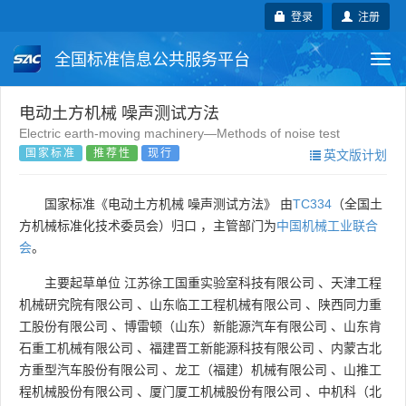
登录
注册
全国标准信息公共服务平台
Togg
navi
国家标准
行业标准
地方标准
电动土方机械 噪声测试方法
Electric earth-moving machinery—Methods of noise test
国家标准
推荐性
现行
英文版计划
团体标准
企业标准
国际标准
国外标准
技术委员会
国家标准《电动土方机械 噪声测试方法》 由
TC334
（全国土
方机械标准化技术委员会）归口 ，主管部门为
中国机械工业联合
会
。
主要起草单位
江苏徐工国重实验室科技有限公司
、
天津工程
机械研究院有限公司
、
山东临工工程机械有限公司
、
陕西同力重
工股份有限公司
、
博雷顿（山东）新能源汽车有限公司
、
山东肯
石重工机械有限公司
、
福建晋工新能源科技有限公司
、
内蒙古北
方重型汽车股份有限公司
、
龙工（福建）机械有限公司
、
山推工
程机械股份有限公司
、
厦门厦工机械股份有限公司
、
中机科（北