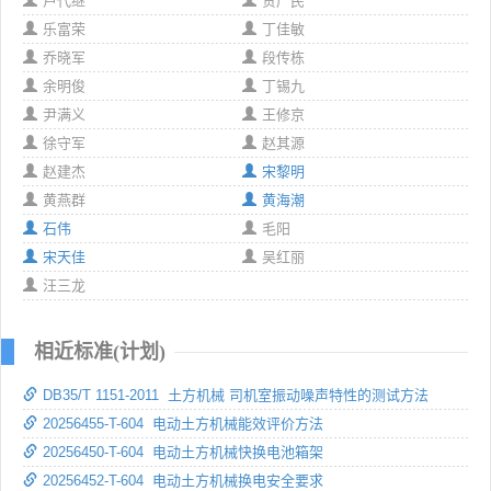
卢代继
贺广民
乐富荣
丁佳敏
乔晓军
段传栋
余明俊
丁锡九
尹满义
王修京
徐守军
赵其源
赵建杰
宋黎明
黄燕群
黄海潮
石伟
毛阳
宋天佳
吴红丽
汪三龙
相近标准(计划)
DB35/T 1151-2011 土方机械 司机室振动噪声特性的测试方法
20256455-T-604 电动土方机械能效评价方法
20256450-T-604 电动土方机械快换电池箱架
20256452-T-604 电动土方机械换电安全要求