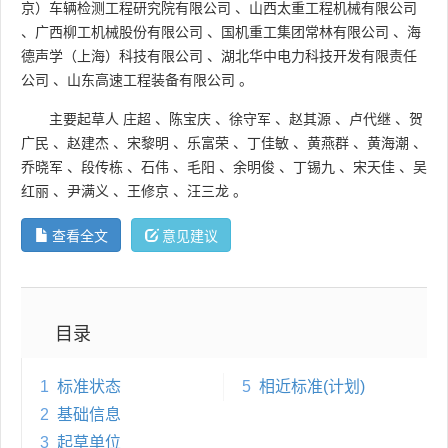
京）车辆检测工程研究院有限公司
、
山西太重工程机械有限公司
、
广西柳工机械股份有限公司
、
国机重工集团常林有限公司
、
海
德声学（上海）科技有限公司
、
湖北华中电力科技开发有限责任
公司
、
山东高速工程装备有限公司
。
主要起草人
庄超
、
陈宝庆
、
徐守军
、
赵其源
、
卢代继
、
贺
广民
、
赵建杰
、
宋黎明
、
乐富荣
、
丁佳敏
、
黄燕群
、
黄海潮
、
乔晓军
、
段传栋
、
石伟
、
毛阳
、
余明俊
、
丁锡九
、
宋天佳
、
吴
红丽
、
尹满义
、
王修京
、
汪三龙
。
查看全文
意见建议
目录
1
标准状态
5
相近标准(计划)
2
基础信息
3
起草单位