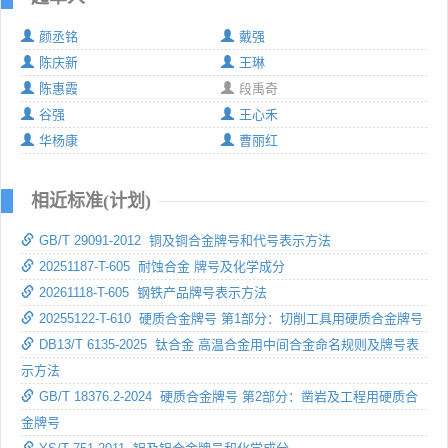
颜丞铭
戴强
陈庆新
王琳
陈惠霞
段禹奇
谷强
王心禾
华杨康
曹丽红
相近标准(计划)
GB/T 29091-2012 铜及铜合金牌号和代号表示方法
20251187-T-605 耐蚀合金 牌号及化学成分
20261118-T-605 钢铁产品牌号表示方法
20255122-T-610 硬质合金牌号 第1部分：切削工具用硬质合金牌号
DB13/T 6135-2025 钛合金 高温合金用中间合金命名规则及牌号表
示方法
GB/T 18376.2-2024 硬质合金牌号 第2部分：凿岩及工程用硬质合
金牌号