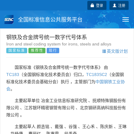
登录
注册
全国标准信息公共服务平台
Togg
navi
国家标准
行业标准
地方标准
钢铁及合金牌号统一数字代号体系
Iron and steel coding system for irons, steels and alloys
国家标准
推荐性
现行
英文版计划
团体标准
企业标准
国际标准
国外标准
技术委员会
国家标准《钢铁及合金牌号统一数字代号体系》 由
TC183
（全国钢标准化技术委员会）归口，
TC183SC2
（全国钢
标准化技术委员会基础分会）执行 ，主管部门为
中国钢铁工业协
会
。
主要起草单位
冶金工业信息标准研究院
、
抚顺特殊钢股份有
限公司
、
江苏银环精密钢管有限公司
、
北京钢研高纳科技股份有
限公司
。
主要起草人
颜丞铭
、
戴强
、
谷强
、
王心禾
、
陈庆新
、
王琳
、
华杨康
、
曹丽红
、
陈惠霞
、
段禹奇
。