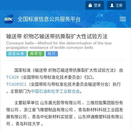
登录
注册
全国标准信息公共服务平台
Togg
navi
国家标准
行业标准
地方标准
输送带 织物芯输送带抗撕裂扩大性试验方法
Conveyor belts—Method for the determination of the tear
propagation resistance of textile conveyor belts
团体标准
企业标准
国际标准
国家标准
推荐性
现行
国外标准
技术委员会
国家标准《输送带 织物芯输送带抗撕裂扩大性试验方法》 由
TC428
（全国带轮与带标准化技术委员会）归口，
TC428SC1
（全国带轮与带标准化技术委员会输送带分会）执行
，主管部门为
中国石油和化学工业联合会
。
主要起草单位
山东晨光胶带有限公司
、
三维控股集团股份有
限公司
、
浙江奋飞橡塑制品有限公司
、
青岛新材料科技工业园发
展有限公司
、
青岛中化新材料实验室
、
山东祥通橡塑科技有限公
司
、
青岛科技大学
。