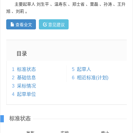
主要起草人
刘生平
、
温寿东
、
郑士省
、
栗磊
、
孙涛
、
王升
旭
、
刘莉
。
查看全文
意见建议
目录
1
标准状态
5
起草人
2
基础信息
6
相近标准(计划)
3
采标情况
4
起草单位
标准状态
发布
实施
废止