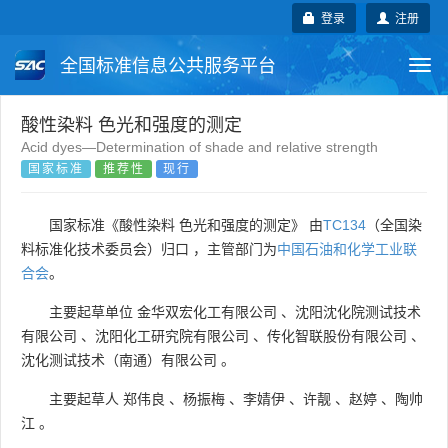
登录
注册
全国标准信息公共服务平台
Togg
navi
国家标准
行业标准
地方标准
酸性染料 色光和强度的测定
Acid dyes—Determination of shade and relative strength
国家标准
推荐性
现行
团体标准
企业标准
国际标准
国外标准
技术委员会
国家标准《酸性染料 色光和强度的测定》 由
TC134
（全国染
料标准化技术委员会）归口 ，主管部门为
中国石油和化学工业联
合会
。
主要起草单位
金华双宏化工有限公司
、
沈阳沈化院测试技术
有限公司
、
沈阳化工研究院有限公司
、
传化智联股份有限公司
、
沈化测试技术（南通）有限公司
。
主要起草人
郑伟良
、
杨振梅
、
李婧伊
、
许靓
、
赵婷
、
陶帅
江
。