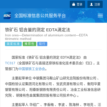
登录
注册
全国标准信息公共服务平台
Togg
navi
国家标准
行业标准
地方标准
铁矿石 铝含量的测定 EDTA滴定法
Iron ores—Determination of aluminium content—EDTA
titrimetric method
团体标准
企业标准
国际标准
国家标准
推荐性
现行
国外标准
技术委员会
国家标准《铁矿石 铝含量的测定 EDTA滴定法》 由
TC317
（全国铁矿石与直接还原铁标准化技术委员会）归口 ，主
管部门为
中国钢铁工业协会
。
主要起草单位
中钢集团马鞍山矿山研究总院股份有限公司
、
中国检验认证集团河北有限公司
、
宝武资源有限公司
、
衡阳华菱
钢管有限公司
、
阳春新钢铁有限责任公司
、
冶金工业标准信息研
究院
、
铜陵有色金属集团控股有限公司技术中心
。
主要起草人
华绍广
、
李香梅
、
李波
、
陈海林
、
李培亮
、
汪