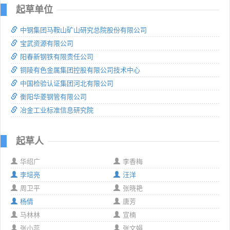
起草单位
中钢集团马鞍山矿山研究总院股份有限公司
宝武资源有限公司
阳春新钢铁有限责任公司
铜陵有色金属集团控股有限公司技术中心
中国检验认证集团河北有限公司
衡阳华菱钢管有限公司
冶金工业标准信息研究院
起草人
华绍广
李香梅
李培亮
汪洋
周卫平
张晓艳
杨倩
唐芳
马林林
宣楠
张小蕊
张文娟