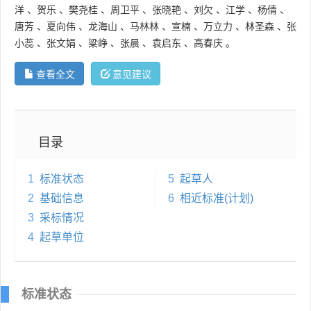
洋
、
贺乐
、
樊尧桂
、
周卫平
、
张晓艳
、
刘欠
、
江学
、
杨倩
、
唐芳
、
夏向伟
、
龙海山
、
马林林
、
宣楠
、
万立力
、
林圣森
、
张
小蕊
、
张文娟
、
粱峥
、
张晨
、
袁启东
、
高春庆
。
查看全文
意见建议
目录
1
标准状态
5
起草人
2
基础信息
6
相近标准(计划)
3
采标情况
4
起草单位
标准状态