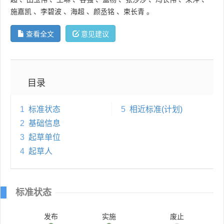
施嘉凯
、
李碧波
、
海超
、
颜丞铭
、
束长青
。
查看全文
意见建议
目录
1
标准状态
5
相近标准(计划)
2
基础信息
3
起草单位
4
起草人
标准状态
发布
实施
废止