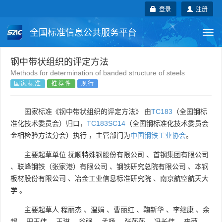
登录
注册
全国标准信息公共服务平台
Togg
navi
国家标准
行业标准
地方标准
钢中带状组织的评定方法
Methods for determination of banded structure of steels
国家标准
推荐性
现行
团体标准
企业标准
国际标准
国外标准
技术委员会
国家标准《钢中带状组织的评定方法》 由
TC183
（全国钢标
准化技术委员会）归口，
TC183SC14
（全国钢标准化技术委员会
金相检验方法分会）执行 ，主管部门为
中国钢铁工业协会
。
主要起草单位
抚顺特殊钢股份有限公司
、
首钢集团有限公司
、
联峰钢铁（张家港）有限公司
、
钢铁研究总院有限公司
、
本钢
板材股份有限公司
、
冶金工业信息标准研究院
、
南京航空航天大
学
。
主要起草人
程丽杰
、
温娟
、
曹丽红
、
鞠新华
、
李继康
、
余
超
、
田玉伟
、
王琳
、
谷强
、
孟杨
、
张莎莎
、
冯长伟
、
来萍
、