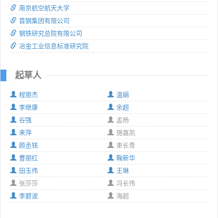
南京航空航天大学
首钢集团有限公司
钢铁研究总院有限公司
冶金工业信息标准研究院
起草人
程丽杰
温娟
李继康
余超
谷强
孟杨
来萍
施嘉凯
颜丞铭
束长青
曹丽红
鞠新华
田玉伟
王琳
张莎莎
冯长伟
李碧波
海超