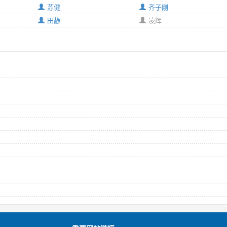
苏健
齐子刚
田静
凌辉