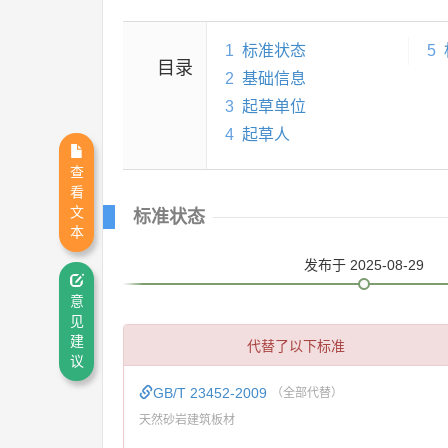
1
标准状态
5
目录
2
基础信息
3
起草单位
4
起草人
查
看
文
标准状态
本
发布
于 2025-08-29
意
见
建
代替了以下标准
议
GB/T 23452-2009
（全部代替）
天然砂岩建筑板材