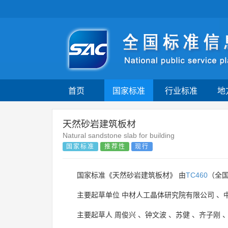
首页
国家标准
行业标准
地
天然砂岩建筑板材
Natural sandstone slab for building
国家标准
推荐性
现行
国家标准《天然砂岩建筑板材》 由
TC460
（全
主要起草单位
中材人工晶体研究院有限公司
、
主要起草人
周俊兴
、
钟文波
、
苏健
、
齐子刚