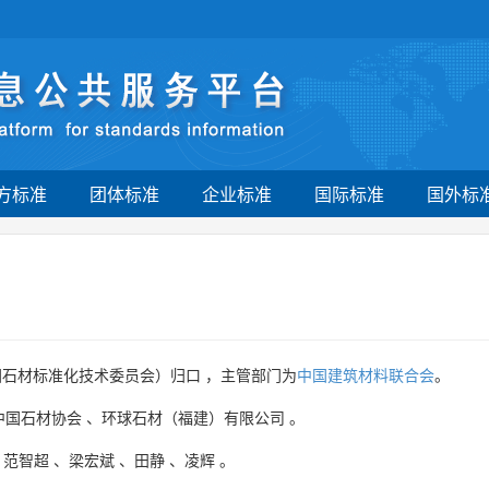
方标准
团体标准
企业标准
国际标准
国外标
国石材标准化技术委员会）归口 ，主管部门为
中国建筑材料联合会
。
中国石材协会
、
环球石材（福建）有限公司
。
、
范智超
、
梁宏斌
、
田静
、
凌辉
。