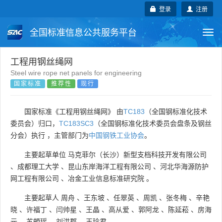
登录
注册
全国标准信息公共服务平台
Togg
navi
国家标准
行业标准
地方标准
工程用钢丝绳网
Steel wire rope net panels for engineering
国家标准
推荐性
现行
团体标准
企业标准
国际标准
国外标准
技术委员会
国家标准《工程用钢丝绳网》 由
TC183
（全国钢标准化技术
委员会）归口，
TC183SC3
（全国钢标准化技术委员会盘条及钢丝
分会）执行 ，主管部门为
中国钢铁工业协会
。
主要起草单位
马克菲尔（长沙）新型支档科技开发有限公司
、
成都理工大学
、
昆山东岸海洋工程有限公司
、
河北华海源防护
网工程有限公司
、
冶金工业信息标准研究院
。
主要起草人
周舟
、
王东坡
、
任翠英
、
周凯
、
张冬梅
、
辛艳
晓
、
许福丁
、
闫帅星
、
王晶
、
高从爱
、
郭阿龙
、
陈延菘
、
房海
元
、
苏頔瑶
、
刘洪郡
、
王玲君
。