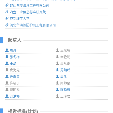
昆山东岸海洋工程有限公司
冶金工业信息标准研究院
成都理工大学
河北华海源防护网工程有限公司
起草人
周舟
王东坡
张冬梅
辛艳晓
王晶
高从爱
房海元
苏頔瑶
任翠英
周凯
许福丁
闫帅星
郭阿龙
陈延菘
刘洪郡
王玲君
相近标准(计划)