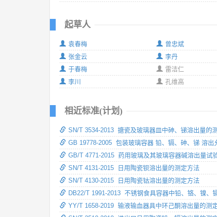
起草人
袁春梅
曾忠斌
张金云
李丹
于春梅
雷洁仁
李川
孔维高
相近标准(计划)
SN/T 3534-2013 搪瓷及玻璃器皿中砷、锑溶出量
GB 19778-2005 包装玻璃容器 铅、镉、砷、锑 溶
GB/T 4771-2015 药用玻璃及其玻璃容器碱溶出量试
SN/T 4131-2015 日用陶瓷钡溶出量的测定方法
SN/T 4130-2015 日用陶瓷钴溶出量的测定方法
DB22/T 1991-2013 不锈钢食具容器中铅、铬
YY/T 1658-2019 输液输血器具中环己酮溶出量的测