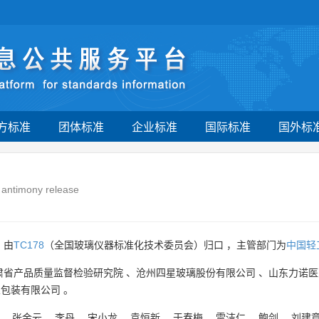
方标准
团体标准
企业标准
国际标准
国外标
 antimony release
 由
TC178
（全国玻璃仪器标准化技术委员会）归口 ，主管部门为
中国轻
肃省产品质量监督检验研究院
、
沧州四星玻璃股份有限公司
、
山东力诺医
业包装有限公司
。
、
张金云
、
李丹
、
宋小龙
、
袁恒新
、
于春梅
、
雷洁仁
、
鲍剑
、
刘建