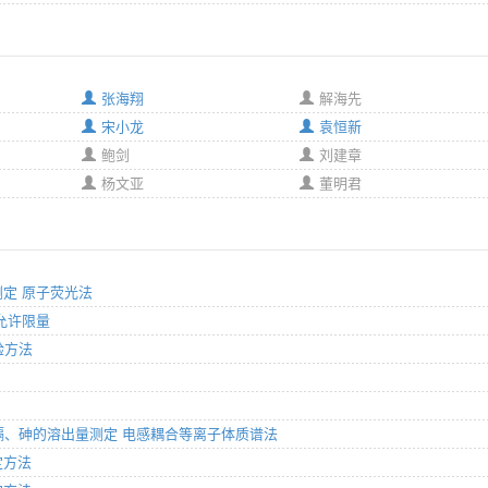
张海翔
解海先
宋小龙
袁恒新
鲍剑
刘建章
杨文亚
董明君
的测定 原子荧光法
出允许限量
验方法
、镍、镉、砷的溶出量测定 电感耦合等离子体质谱法
定方法