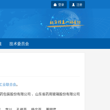
登录
注册
准
技术委员会
工业联合会
。
药包装股份有限公司
、
山东省药用玻璃股份有限公司
章
、
李川
、
孔维高
、
杨文亚
、
董明君
。