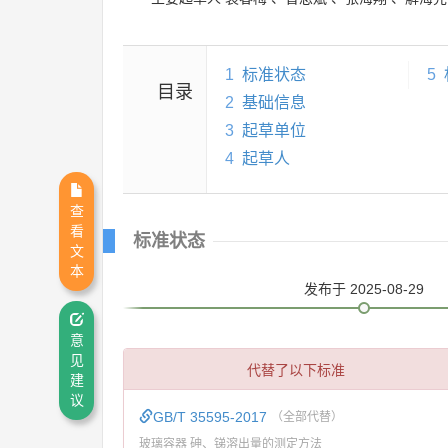
1
标准状态
5
目录
2
基础信息
3
起草单位
4
起草人
查
看
标准状态
文
本
发布
于 2025-08-29
意
见
代替了以下标准
建
议
GB/T 35595-2017
（全部代替）
玻璃容器 砷、锑溶出量的测定方法