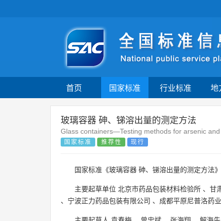
首页
国家标准
行业标准
地
玻璃容器 砷、锑溶出量的测定方法
Glass containers—Testing methods for arsenic and
国家标准
推荐性
现行
国家标准《玻璃容器 砷、锑溶出量的测定方法》
主要起草单位
北京市药品包装材料检验所
、
甘
、
宁波正力药品包装有限公司
、
成都平原尼普洛药
主要起草人
袁春梅
、
曾忠斌
、
张海翔
、
解海先