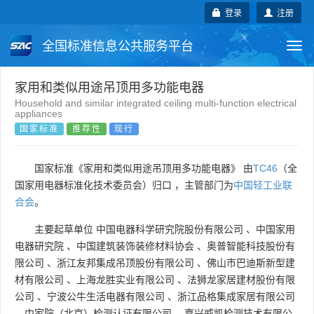
登录
注册
全国标准信息公共服务平台
Togg
navi
国家标准
行业标准
地方标准
家用和类似用途吊顶用多功能电器
Household and similar integrated ceiling multi-function electrical
appliances
团体标准
企业标准
国际标准
国家标准
推荐性
现行
国外标准
技术委员会
国家标准《家用和类似用途吊顶用多功能电器》 由
TC46
（全
国家用电器标准化技术委员会）归口 ，主管部门为
中国轻工业联
合会
。
主要起草单位
中国电器科学研究院股份有限公司
、
中国家用
电器研究院
、
中国建筑装饰装修材料协会
、
奥普智能科技股份有
限公司
、
浙江友邦集成吊顶股份有限公司
、
佛山市巴迪斯新型建
材有限公司
、
上海龙胜实业有限公司
、
法狮龙家居建材股份有限
公司
、
宁波公牛生活电器有限公司
、
浙江品格集成家居有限公司
、
中家院（北京）检测认证有限公司
、
嘉兴威凯检测技术有限公