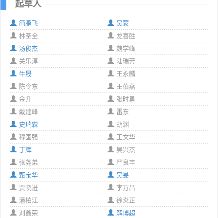
起草人
简鹏飞
吴蒙
林圣全
龙喜胜
汤俊杰
魏学峰
关乐淳
陆瑞芳
牛晟
王永麟
陈令东
王伯燕
金升
张时勇
戴建峰
雷东
史瑞霖
胡渊
穆国强
王文华
丁辉
吴兴杰
张尧弟
严良丰
甄宝华
吴旻
贾晓进
李万昌
潘柏江
徐炎正
刘鑫荣
解博超