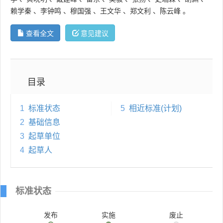
赖学秦
、
李钟鸣
、
穆国强
、
王文华
、
郑文利
、
陈云峰
。
查看全文
意见建议
目录
1
标准状态
5
相近标准(计划)
2
基础信息
3
起草单位
4
起草人
标准状态
发布
实施
废止