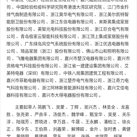
司
、
中国检验检疫科学研究院粤港澳大湾区研究院
、
江门市金羚
排气扇制造有限公司
、
浙江奥华电气有限公司
、
浙江美尔凯特智
能厨卫股份有限公司
、
浙江东信电器有限公司
、
来斯奥集成家居
股份有限公司
、
美智光电科技股份有限公司
、
浙江巨合电气有限
公司
、
青岛极家云智能科技有限公司
、
浙江顶上集成家居股份有
限公司
、
广东绿岛风空气系统股份有限公司
、
浙江优选电器有限
公司
、
琦品家居（浙江）股份有限公司
、
佛山市山和照明有限公
司
、
飞雕电器集团有限公司
、
嘉兴市楚汉电器有限公司
、
嘉兴市
资格电气科技股份有限公司
、
浙江省一建建设集团有限公司
、
艾
美特电器（深圳）有限公司
、
中铁八局集团建筑工程有限公司
、
嘉兴市菲勒电器有限公司
、
浙江楚乔电气有限公司
、
浙江奇力电
气科技有限公司
、
浙江阿林斯普能源科技有限公司
、
嘉兴艾佳电
器科技有限公司
、
嘉兴市大得电器股份有限公司
。
主要起草人
简鹏飞
、
吴蒙
、
丁辉
、
吴兴杰
、
林圣全
、
龙喜
胜
、
张尧弟
、
严良丰
、
汤俊杰
、
魏学峰
、
甄宝华
、
吴旻
、
关乐
淳
、
陆瑞芳
、
贾晓进
、
李万昌
、
牛晟
、
王永麟
、
潘柏江
、
徐炎
正
、
陈令东
、
王伯燕
、
刘鑫荣
、
解博超
、
金升
、
张时勇
、
黄健
学
、
黄晓明
、
戴建峰
、
雷东
、
吴骏
、
张扬
、
史瑞霖
、
胡渊
、