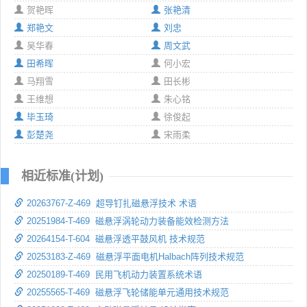
贺艳晖
张艳清
郑艳文
刘忠
吴华春
周文武
田希晖
何小宏
马翔雪
田长彬
王维想
朱心铭
毕玉琦
徐俊起
彭楚尧
宋雨柔
相近标准(计划)
20263767-Z-469 超导钉扎磁悬浮技术 术语
20251984-T-469 磁悬浮涡轮动力装备能效检测方法
20264154-T-604 磁悬浮透平鼓风机 技术规范
20253183-Z-469 磁悬浮平面电机Halbach阵列技术规范
20250189-T-469 民用飞机动力装置系统术语
20255565-T-469 磁悬浮飞轮储能单元通用技术规范