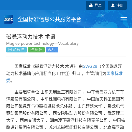
登录
注册
全国标准信息公共服务平台
Togg
navi
国家标准
行业标准
地方标准
磁悬浮动力技术 术语
Maglev power technology—Vocabulary
国家标准
推荐性
现行
团体标准
企业标准
国际标准
国外标准
技术委员会
国家标准《磁悬浮动力技术 术语》 由
SWG28
（全国磁悬浮
动力技术基础与应用标准化工作组）归口 ，主管部门为
国家标准
委
。
主要起草单位
山东天瑞重工有限公司
、
中车青岛四方机车车
辆股份有限公司
、
中车株洲电机有限公司
、
中国航天科工集团有
限公司磁悬浮与电磁推进技术总体部
、
山东建筑大学
、
卧龙电气
驱动集团股份有限公司
、
西安陕鼓动力股份有限公司
、
武汉理工
大学
、
西南交通大学
、
湖南凌翔磁浮科技有限责任公司
、
中国铁
路设计集团有限公司
、
苏州苏磁智能科技有限公司
、
北京高孚动