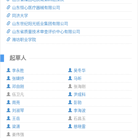
山东恒心医疗器械有限公司
同济大学
山东世纪阳光纸业集团有限公司
山东省质量技术审查评价中心有限公司
潍坊职业学院
起草人
李永胜
吴冬华
张婕妤
马昕
邓自刚
张海刚
伍卫凡
尹成科
周亮
彭勃
刘淑琴
李海波
王岳
石昌玉
梁潇
慈晓雷
姜伟强