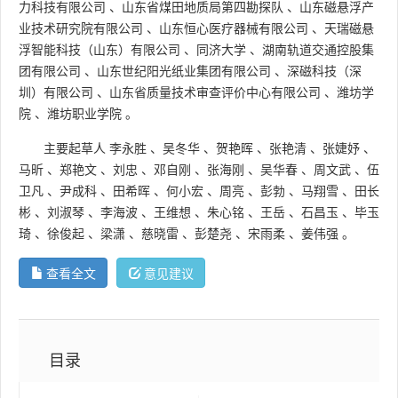
力科技有限公司
、
山东省煤田地质局第四勘探队
、
山东磁悬浮产
业技术研究院有限公司
、
山东恒心医疗器械有限公司
、
天瑞磁悬
浮智能科技（山东）有限公司
、
同济大学
、
湖南轨道交通控股集
团有限公司
、
山东世纪阳光纸业集团有限公司
、
深磁科技（深
圳）有限公司
、
山东省质量技术审查评价中心有限公司
、
潍坊学
院
、
潍坊职业学院
。
主要起草人
李永胜
、
吴冬华
、
贺艳晖
、
张艳清
、
张婕妤
、
马昕
、
郑艳文
、
刘忠
、
邓自刚
、
张海刚
、
吴华春
、
周文武
、
伍
卫凡
、
尹成科
、
田希晖
、
何小宏
、
周亮
、
彭勃
、
马翔雪
、
田长
彬
、
刘淑琴
、
李海波
、
王维想
、
朱心铭
、
王岳
、
石昌玉
、
毕玉
琦
、
徐俊起
、
梁潇
、
慈晓雷
、
彭楚尧
、
宋雨柔
、
姜伟强
。
查看全文
意见建议
目录