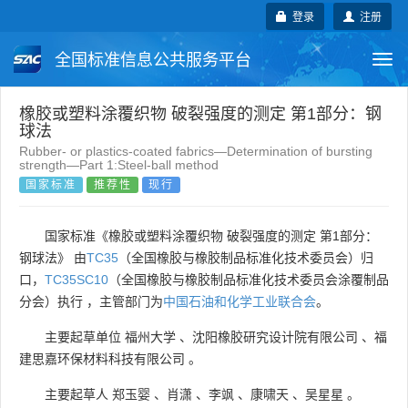
登录
注册
全国标准信息公共服务平台
Togg
navi
国家标准
行业标准
地方标准
橡胶或塑料涂覆织物 破裂强度的测定 第1部分：钢
球法
Rubber- or plastics-coated fabrics—Determination of bursting
团体标准
企业标准
国际标准
strength—Part 1:Steel-ball method
国家标准
推荐性
现行
国外标准
技术委员会
国家标准《橡胶或塑料涂覆织物 破裂强度的测定 第1部分：
钢球法》 由
TC35
（全国橡胶与橡胶制品标准化技术委员会）归
口，
TC35SC10
（全国橡胶与橡胶制品标准化技术委员会涂覆制品
分会）执行 ，主管部门为
中国石油和化学工业联合会
。
主要起草单位
福州大学
、
沈阳橡胶研究设计院有限公司
、
福
建思嘉环保材料科技有限公司
。
主要起草人
郑玉婴
、
肖潇
、
李飒
、
康啸天
、
吴星星
。