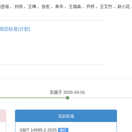
颜丞铭
、
刘伟
、
王琳
、
张宏
、
朱华
、
王瑞森
、
乔桥
、
王艾竹
、
赵小花
相近标准(计划)
实施
于 2026-03-01
当前标准
GB/T 14999.2-2025
现行