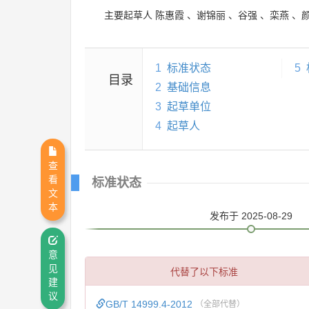
主要起草人
陈惠霞
、
谢锦丽
、
谷强
、
栾燕
、
1
标准状态
5
目录
2
基础信息
3
起草单位
4
起草人
查
看
标准状态
文
本
发布
于 2025-08-29
意
见
代替了以下标准
建
议
GB/T 14999.4-2012
（全部代替）