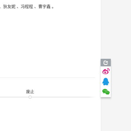
、
狄友妮
、
冯程程
、
曹宇鑫
。
废止