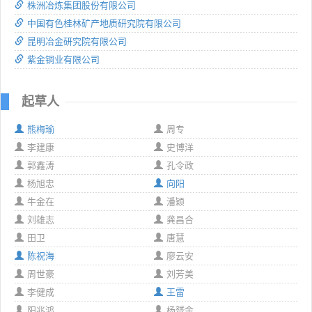
株洲冶炼集团股份有限公司
中国有色桂林矿产地质研究院有限公司
昆明冶金研究院有限公司
紫金铜业有限公司
起草人
熊梅瑜
周专
李建康
史博洋
郭鑫涛
孔令政
杨旭忠
向阳
牛金在
潘颖
刘雄志
龚昌合
田卫
唐慧
陈祝海
廖云安
周世豪
刘芳美
李健成
王雷
阳兆鸿
杨赟金