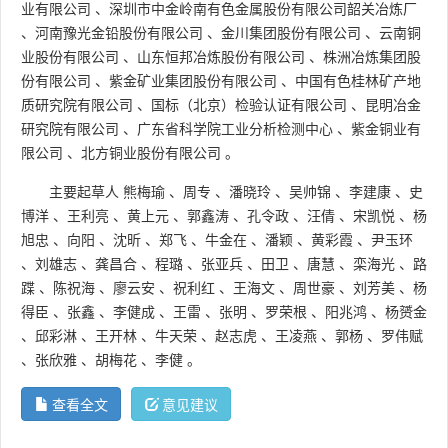
业有限公司
、
深圳市中金岭南有色金属股份有限公司韶关冶炼厂
、
河南豫光金铅股份有限公司
、
金川集团股份有限公司
、
云南铜
业股份有限公司
、
山东恒邦冶炼股份有限公司
、
株洲冶炼集团股
份有限公司
、
紫金矿业集团股份有限公司
、
中国有色桂林矿产地
质研究院有限公司
、
国标（北京）检验认证有限公司
、
昆明冶金
研究院有限公司
、
广东省科学院工业分析检测中心
、
紫金铜业有
限公司
、
北方铜业股份有限公司
。
主要起草人
熊梅瑜
、
周专
、
潘晓玲
、
吴帅锦
、
李建康
、
史
博洋
、
王利亮
、
黄上元
、
郭鑫涛
、
孔令政
、
汪倩
、
宋凯悦
、
杨
旭忠
、
向阳
、
沈昕
、
郑飞
、
牛金在
、
潘颖
、
黄彩霞
、
尹玉环
、
刘雄志
、
龚昌合
、
程璐
、
张亚兵
、
田卫
、
唐慧
、
栾海光
、
路
蹀
、
陈祝海
、
廖云安
、
祝利红
、
王海文
、
周世豪
、
刘芳美
、
杨
得臣
、
张鑫
、
李健成
、
王雷
、
张明
、
罗荣根
、
阳兆鸿
、
杨赟金
、
邱彩淋
、
王开林
、
牛天荣
、
赵志虎
、
王凌燕
、
郭杨
、
罗伟赋
、
张欣雅
、
胡梅花
、
李健
。
查看全文
意见建议