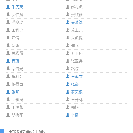
牛天荣
赵志虎
罗伟赋
张欣雅
潘晓玲
吴帅锦
王利亮
黄上元
汪倩
宋凯悦
沈昕
郑飞
黄彩霞
尹玉环
程璐
张亚兵
栾海光
路蹀
祝利红
王海文
杨得臣
张鑫
张明
罗荣根
邱彩淋
王开林
王凌燕
郭杨
胡梅花
李健
相近标准(计划)