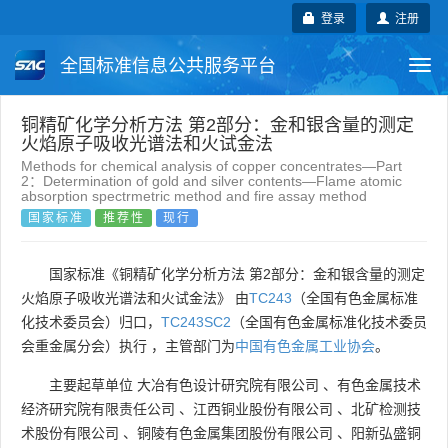
登录
注册
全国标准信息公共服务平台
Togg
navi
国家标准
行业标准
地方标准
铜精矿化学分析方法 第2部分：金和银含量的测定
火焰原子吸收光谱法和火试金法
Methods for chemical analysis of copper concentrates—Part
团体标准
企业标准
国际标准
2：Determination of gold and silver contents—Flame atomic
absorption spectrmetric method and fire assay method
国家标准
推荐性
现行
国外标准
技术委员会
国家标准《铜精矿化学分析方法 第2部分：金和银含量的测定
火焰原子吸收光谱法和火试金法》 由
TC243
（全国有色金属标准
化技术委员会）归口，
TC243SC2
（全国有色金属标准化技术委员
会重金属分会）执行 ，主管部门为
中国有色金属工业协会
。
主要起草单位
大冶有色设计研究院有限公司
、
有色金属技术
经济研究院有限责任公司
、
江西铜业股份有限公司
、
北矿检测技
术股份有限公司
、
铜陵有色金属集团股份有限公司
、
阳新弘盛铜