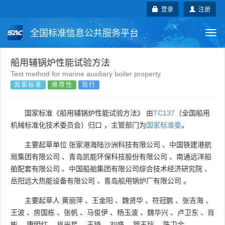
登录
注册
全国标准信息公共服务平台
Togg
navi
国家标准
行业标准
地方标准
船用辅锅炉性能试验方法
Test method for marine auxiliary boiler property
国家标准
推荐性
现行
团体标准
企业标准
国际标准
国外标准
技术委员会
国家标准《船用辅锅炉性能试验方法》 由
TC137
（全国船用
机械标准化技术委员会）归口 ，主管部门为
国家标准委
。
主要起草单位
张家港海陆沙洲科技有限公司
、
中国铁建港航
局集团有限公司
、
青岛凯能环保科技股份有限公司
、
南通远洋船
舶配套有限公司
、
中国船舶集团有限公司综合技术经济研究院
、
岳阳远大热能设备有限公司
、
青岛船用锅炉厂有限公司
。
主要起草人
黄丽萍
、
王金阳
、
魏贤华
、
符冠鹏
、
张吉海
、
王波
、
房国栋
、
张帆
、
马俊伊
、
杨玉波
、
魏华兴
、
卢卫东
、
肖
彬
、
康明红
、
肖光星
、
王琦
、
刘盛
、
管玉玲
、
陈卫余
。