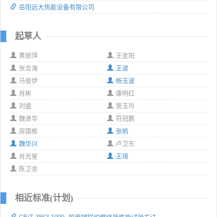
岳阳远大热能设备有限公司
起草人
黄丽萍
王金阳
张吉海
王波
马俊伊
杨玉波
肖彬
康明红
刘盛
管玉玲
魏贤华
符冠鹏
房国栋
张帆
魏华兴
卢卫东
肖光星
王琦
陈卫余
相近标准(计划)