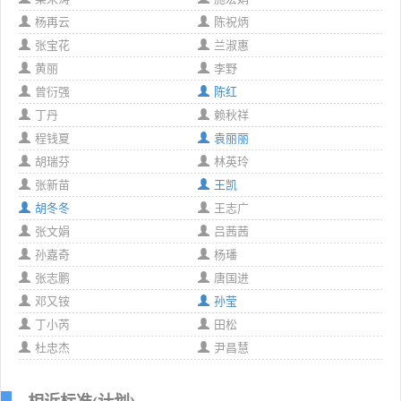
杨再云
陈祝炳
张宝花
兰淑惠
黄丽
李野
曾衍强
陈红
丁丹
赖秋祥
程钱夏
袁丽丽
胡瑞芬
林英玲
张新苗
王凯
胡冬冬
王志广
张文娟
吕茜茜
孙嘉奇
杨璠
张志鹏
唐国进
邓又铵
孙莹
丁小芮
田松
杜忠杰
尹昌慧