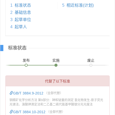
1
标准状态
5
相近标准(计划)
2
基础信息
3
起草单位
4
起草人
标准状态
发布
实施
废止
代替了以下标准
GB/T 3884.9-2012
（全部代替）
铜精矿化学分析方法 第9部分：砷和铋量的测定 氢化物发生-原子荧光
光谱法、溴酸钾滴定法和二乙基二硫代氨基甲酸银分光光度法
GB/T 3884.10-2012
（全部代替）