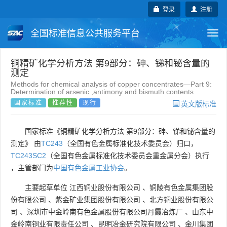
登录
注册
全国标准信息公共服务平台
Togg
navi
国家标准
行业标准
地方标准
铜精矿化学分析方法 第9部分：砷、锑和铋含量的
测定
Methods for chemical analysis of copper concentrates—Part 9:
团体标准
企业标准
国际标准
Determination of arsenic ,antimony and bismuth contents
国家标准
推荐性
现行
英文版标准
国外标准
技术委员会
国家标准《铜精矿化学分析方法 第9部分：砷、锑和铋含量的
测定》 由
TC243
（全国有色金属标准化技术委员会）归口，
TC243SC2
（全国有色金属标准化技术委员会重金属分会）执行
，主管部门为
中国有色金属工业协会
。
主要起草单位
江西铜业股份有限公司
、
铜陵有色金属集团股
份有限公司
、
紫金矿业集团股份有限公司
、
北方铜业股份有限公
司
、
深圳市中金岭南有色金属股份有限公司丹霞冶炼厂
、
山东中
金岭南铜业有限责任公司
、
昆明冶金研究院有限公司
、
金川集团