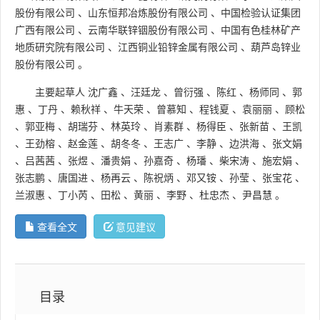
股份有限公司
、
山东恒邦冶炼股份有限公司
、
中国检验认证集团
广西有限公司
、
云南华联锌铟股份有限公司
、
中国有色桂林矿产
地质研究院有限公司
、
江西铜业铅锌金属有限公司
、
葫芦岛锌业
股份有限公司
。
主要起草人
沈广鑫
、
汪廷龙
、
曾衍强
、
陈红
、
杨师同
、
郭
惠
、
丁丹
、
赖秋祥
、
牛天荣
、
曾慕知
、
程钱夏
、
袁丽丽
、
顾松
、
郭亚梅
、
胡瑞芬
、
林英玲
、
肖素群
、
杨得臣
、
张新苗
、
王凯
、
王劲榕
、
赵金莲
、
胡冬冬
、
王志广
、
李静
、
边洪海
、
张文娟
、
吕茜茜
、
张煜
、
潘贵娟
、
孙嘉奇
、
杨璠
、
柴宋涛
、
施宏娟
、
张志鹏
、
唐国进
、
杨再云
、
陈祝炳
、
邓又铵
、
孙莹
、
张宝花
、
兰淑惠
、
丁小芮
、
田松
、
黄丽
、
李野
、
杜忠杰
、
尹昌慧
。
查看全文
意见建议
目录