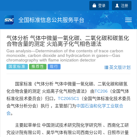
登录
注册
全国标准信息公共服务平台
Togg
navi
国家标准
行业标准
地方标准
气体分析 气体中微量一氧化碳、二氧化碳和碳氢化
合物含量的测定 火焰离子化气相色谱法
Gas analysis—Determination of the contents of trace carbon
团体标准
企业标准
国际标准
monoxide, carbon dioxide and hydrocarbon in gases—Gas
chromatography with flame ionization detector
国家标准
推荐性
现行
英文版计划
国外标准
技术委员会
国家标准《气体分析 气体中微量一氧化碳、二氧化碳和碳氢
化合物含量的测定 火焰离子化气相色谱法》 由
TC206
（全国气体
标准化技术委员会）归口，
TC206SC1
（全国气体标准化技术委员
会气体分析分会）执行 ，主管部门为
中国石油和化学工业联合
会
。
主要起草单位
中国测试技术研究院化学研究所
、
西南化工研
究设计院有限公司
、
昊华气体有限公司西南分公司
、
日照市计量