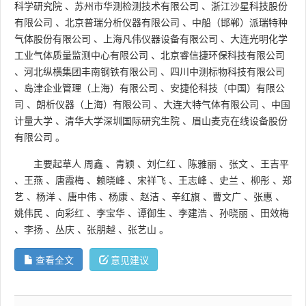
科学研究院
、
苏州市华测检测技术有限公司
、
浙江沙星科技股份
有限公司
、
北京普瑞分析仪器有限公司
、
中船（邯郸）派瑞特种
气体股份有限公司
、
上海凡伟仪器设备有限公司
、
大连光明化学
工业气体质量监测中心有限公司
、
北京睿信捷环保科技有限公司
、
河北纵横集团丰南钢铁有限公司
、
四川中测标物科技有限公司
、
岛津企业管理（上海）有限公司
、
安捷伦科技（中国）有限公
司
、
朗析仪器（上海）有限公司
、
大连大特气体有限公司
、
中国
计量大学
、
清华大学深圳国际研究生院
、
眉山麦克在线设备股份
有限公司
。
主要起草人
周鑫
、
青颖
、
刘仁红
、
陈雅丽
、
张文
、
王吉平
、
王燕
、
唐霞梅
、
赖晓峰
、
宋祥飞
、
王志峰
、
史兰
、
柳彤
、
郑
艺
、
杨洋
、
唐中伟
、
杨康
、
赵洁
、
辛红旗
、
曹文广
、
张惠
、
姚伟民
、
向彩红
、
李宝华
、
谭御生
、
李建浩
、
孙晓丽
、
田效梅
、
李扬
、
丛庆
、
张朋越
、
张艺山
。
查看全文
意见建议