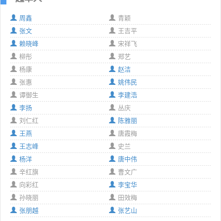
周鑫
青颖
张文
王吉平
赖晓峰
宋祥飞
柳彤
郑艺
杨康
赵洁
张惠
姚伟民
谭御生
李建浩
李扬
丛庆
刘仁红
陈雅丽
王燕
唐霞梅
王志峰
史兰
杨洋
唐中伟
辛红旗
曹文广
向彩红
李宝华
孙晓丽
田效梅
张朋越
张艺山