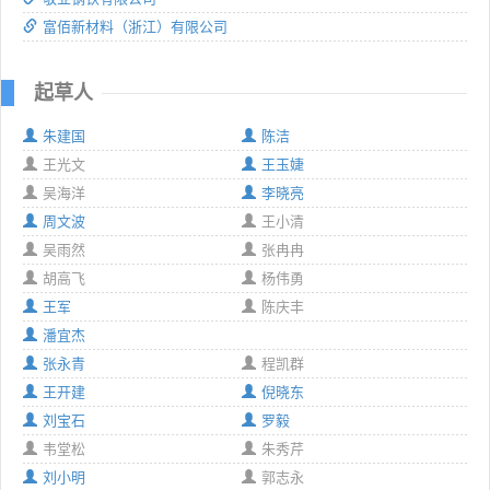
富佰新材料（浙江）有限公司
起草人
朱建国
陈洁
王光文
王玉婕
吴海洋
李晓亮
周文波
王小清
吴雨然
张冉冉
胡高飞
杨伟勇
王军
陈庆丰
潘宜杰
张永青
程凯群
王开建
倪晓东
刘宝石
罗毅
韦堂松
朱秀芹
刘小明
郭志永