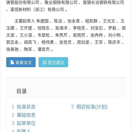
铸管股份有限公司
、
敬业钢铁有限公司
、
首钢长治钢铁有限公司
、
富佰新材料（浙江）有限公司
。
主要起草人
朱建国
、
陈洁
、
张永青
、
程凯群
、
王光文
、
王
玉婕
、
王开建
、
倪晓东
、
吴海洋
、
李晓亮
、
刘宝石
、
罗毅
、
周
文波
、
王小清
、
韦堂松
、
朱秀芹
、
吴雨然
、
张冉冉
、
刘小明
、
郭志永
、
胡高飞
、
杨伟勇
、
张觉灵
、
周剑波
、
王军
、
陈庆丰
、
徐昊驰
、
陶军
、
潘宜杰
。
查看全文
意见建议
目录
1
标准状态
5
相近标准(计划)
2
基础信息
3
起草单位
4
起草人