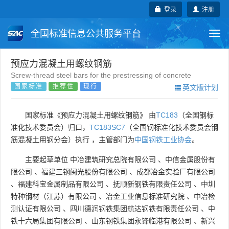
登录
注册
全国标准信息公共服务平台
Togg
navi
国家标准
行业标准
地方标准
预应力混凝土用螺纹钢筋
Screw-thread steel bars for the prestressing of concrete
国家标准
推荐性
现行
英文版计划
团体标准
企业标准
国际标准
国外标准
技术委员会
国家标准《预应力混凝土用螺纹钢筋》 由
TC183
（全国钢标
准化技术委员会）归口，
TC183SC7
（全国钢标准化技术委员会钢
筋混凝土用钢分会）执行 ，主管部门为
中国钢铁工业协会
。
主要起草单位
中冶建筑研究总院有限公司
、
中信金属股份有
限公司
、
福建三钢闽光股份有限公司
、
成都冶金实验厂有限公司
、
福建科宝金属制品有限公司
、
抚顺新钢铁有限责任公司
、
中圳
特种钢材（江苏）有限公司
、
冶金工业信息标准研究院
、
中冶检
测认证有限公司
、
四川德润钢铁集团航达钢铁有限责任公司
、
中
铁十六局集团有限公司
、
山东钢铁集团永锋临港有限公司
、
新兴