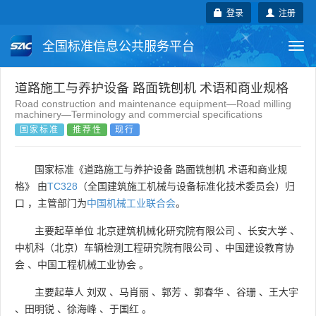
登录
注册
全国标准信息公共服务平台
Togg
navi
国家标准
行业标准
地方标准
道路施工与养护设备 路面铣刨机 术语和商业规格
Road construction and maintenance equipment—Road milling
machinery—Terminology and commercial specifications
团体标准
企业标准
国际标准
国家标准
推荐性
现行
国外标准
技术委员会
国家标准《道路施工与养护设备 路面铣刨机 术语和商业规
格》 由
TC328
（全国建筑施工机械与设备标准化技术委员会）归
口 ，主管部门为
中国机械工业联合会
。
主要起草单位
北京建筑机械化研究院有限公司
、
长安大学
、
中机科（北京）车辆检测工程研究院有限公司
、
中国建设教育协
会
、
中国工程机械工业协会
。
主要起草人
刘双
、
马肖丽
、
郭芳
、
郭春华
、
谷珊
、
王大宇
、
田明锐
、
徐海峰
、
于国红
。