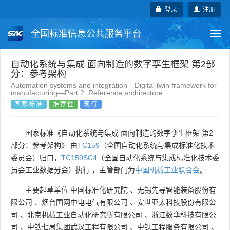
登录
注册
全国标准信息公共服务平台
Togg
navi
国家标准
行业标准
地方标准
自动化系统与集成 面向制造的数字孪生框架 第2部
分：参考架构
Automation systems and integration—Digital twin framework for
团体标准
企业标准
国际标准
manufacturing—Part 2: Reference architecture
国家标准
推荐性
现行
国外标准
技术委员会
国家标准《自动化系统与集成 面向制造的数字孪生框架 第2
部分：参考架构》 由
TC159
（全国自动化系统与集成标准化技术
委员会）归口，
TC159SC4
（全国自动化系统与集成标准化技术委
员会工业数据分会）执行 ，主管部门为
中国机械工业联合会
。
主要起草单位
中国标准化研究院
、
无锡先导智能装备股份有
限公司
、
烟台国网中电电气有限公司
、
安世亚太科技股份有限公
司
、
北京机械工业自动化研究所有限公司
、
浙江数孪科技有限公
司
、
中铁七局集团武汉工程有限公司
、
中铁工程服务有限公司
、