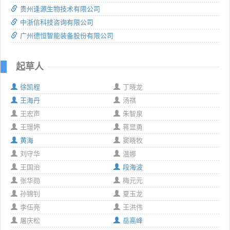
贵州逢源生物技术有限公司
中浙信科技咨询有限公司
广州德恒智能装备股份有限公司
起草人
徐凯程
丁晓龙
王海丹
汤祺
王宏声
朱智泉
王璟婷
蒋显勇
黄海
窦晓牧
刘守华
温娜
王国治
段海波
张华勋
梅元元
孙锦钊
夏玉龙
李伍亮
王洪伟
屠庆松
岳高峰