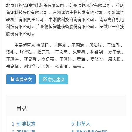
北京日扬弘创智能装备有限公司
、
苏州辰瓴光学有限公司
、
重庆
首讯科技股份有限公司
、
贵州逢源生物技术有限公司
、
哈尔滨汽
轮机厂有限责任公司
、
中浙信科技咨询有限公司
、
南京高商机电
科技有限公司
、
广州德恒智能装备股份有限公司
、
安徽巨一科技
股份有限公司
。
主要起草人
徐凯程
、
丁晓龙
、
王国治
、
段海波
、
王海丹
、
汤祺
、
张华勋
、
梅元元
、
王宏声
、
朱智泉
、
孙锦钊
、
夏玉龙
、
王璟婷
、
蒋显勇
、
李伍亮
、
王洪伟
、
黄海
、
窦晓牧
、
屠庆松
、
岳高峰
、
刘守华
、
温娜
、
杨青海
、
高亮
。
查看全文
意见建议
目录
1
标准状态
5
起草人