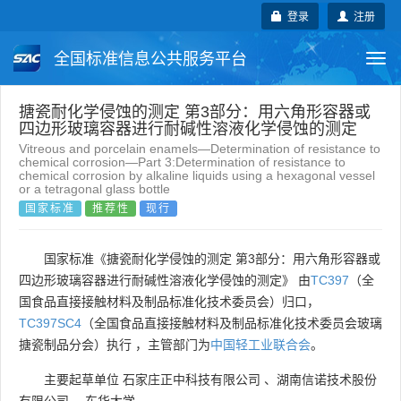
登录
注册
全国标准信息公共服务平台
Togg
navi
国家标准
行业标准
地方标准
搪瓷耐化学侵蚀的测定 第3部分：用六角形容器或
四边形玻璃容器进行耐碱性溶液化学侵蚀的测定
Vitreous and porcelain enamels—Determination of resistance to
团体标准
企业标准
国际标准
chemical corrosion—Part 3:Determination of resistance to
chemical corrosion by alkaline liquids using a hexagonal vessel
or a tetragonal glass bottle
国外标准
技术委员会
国家标准
推荐性
现行
国家标准《搪瓷耐化学侵蚀的测定 第3部分：用六角形容器或
四边形玻璃容器进行耐碱性溶液化学侵蚀的测定》 由
TC397
（全
国食品直接接触材料及制品标准化技术委员会）归口，
TC397SC4
（全国食品直接接触材料及制品标准化技术委员会玻璃
搪瓷制品分会）执行 ，主管部门为
中国轻工业联合会
。
主要起草单位
石家庄正中科技有限公司
、
湖南信诺技术股份
有限公司
、
东华大学
。