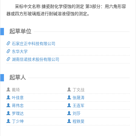
采标中文名称:搪瓷耐化学侵蚀的测定 第3部分：用六角形容
器或四方形玻璃瓶进行耐碱溶液侵蚀的测定。
起草单位
石家庄正中科技有限公司
东华大学
湖南信诺技术股份有限公司
起草人
戴琦
丁文战
叶佳意
张晟涛
蒋伟忠
王连军
罗理达
刘莎
丁少坤
程轶斐