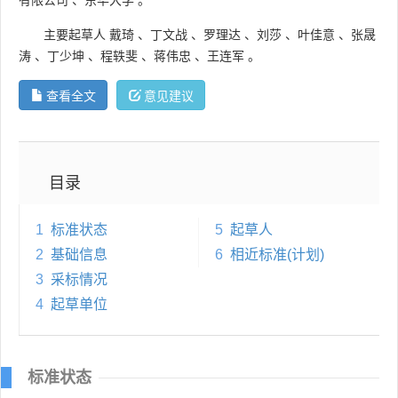
主要起草人
戴琦
、
丁文战
、
罗理达
、
刘莎
、
叶佳意
、
张晟
涛
、
丁少坤
、
程轶斐
、
蒋伟忠
、
王连军
。
查看全文
意见建议
目录
1
标准状态
5
起草人
2
基础信息
6
相近标准(计划)
3
采标情况
4
起草单位
标准状态