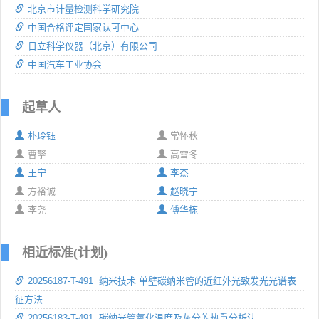
北京市计量检测科学研究院
中国合格评定国家认可中心
日立科学仪器（北京）有限公司
中国汽车工业协会
起草人
朴玲钰
常怀秋
曹擎
高雪冬
王宁
李杰
方裕诚
赵晓宁
李尧
傅华栋
相近标准(计划)
20256187-T-491 纳米技术 单壁碳纳米管的近红外光致发光光谱表
征方法
20256183-T-491 碳纳米管氧化温度及灰分的热重分析法