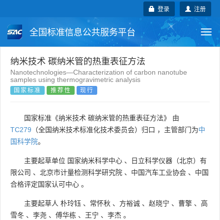
登录
注册
全国标准信息公共服务平台
Togg
navi
国家标准
行业标准
地方标准
纳米技术 碳纳米管的热重表征方法
Nanotechnologies—Characterization of carbon nanotube
samples using thermogravimetric analysis
团体标准
企业标准
国际标准
国家标准
推荐性
现行
国外标准
技术委员会
国家标准《纳米技术 碳纳米管的热重表征方法》 由
TC279
（全国纳米技术标准化技术委员会）归口 ，主管部门为
中
国科学院
。
主要起草单位
国家纳米科学中心
、
日立科学仪器（北京）有
限公司
、
北京市计量检测科学研究院
、
中国汽车工业协会
、
中国
合格评定国家认可中心
。
主要起草人
朴玲钰
、
常怀秋
、
方裕诚
、
赵晓宁
、
曹擎
、
高
雪冬
、
李尧
、
傅华栋
、
王宁
、
李杰
。