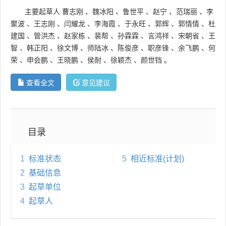
主要起草人
曹志刚
、
魏冰阳
、
鲁世平
、
赵宁
、
范瑞丽
、
李
聚波
、
王志刚
、
闫耀龙
、
李海霞
、
于永旺
、
郭辉
、
郭情情
、
杜
建国
、
管洪杰
、
赵家栋
、
裴帮
、
孙霖霖
、
言鸿祥
、
宋朝省
、
王
智
、
韩正阳
、
徐文博
、
师陆冰
、
陈俊彦
、
职彦锋
、
余飞鹏
、
何
荣
、
申会鹏
、
王晓鹏
、
侯耐
、
徐颖杰
、
颜世铛
。
查看全文
意见建议
目录
1
标准状态
5
相近标准(计划)
2
基础信息
3
起草单位
4
起草人