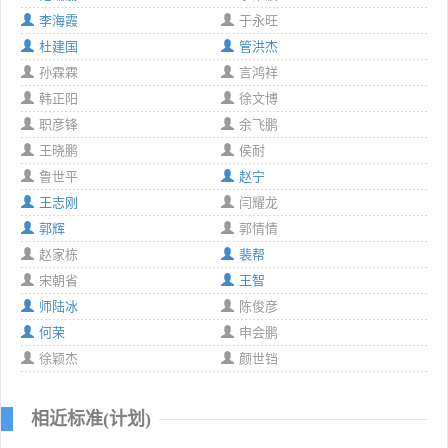
李海霞
于永旺
杜建国
管洪杰
孙霖霖
言鸿祥
韩正阳
徐文博
职彦锋
余飞鹏
王晓鹏
侯耐
鲁世平
赵宁
王志刚
闫耀龙
郭辉
郭情情
赵家栋
裴帮
宋朝省
王智
师陆冰
陈俊彦
何荣
申会鹏
徐颖杰
颜世铛
相近标准(计划)