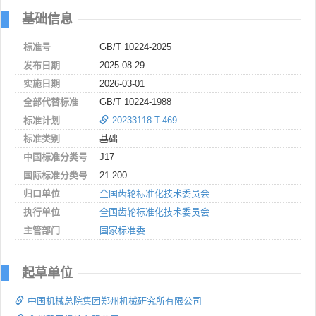
基础信息
标准号
GB/T 10224-2025
发布日期
2025-08-29
实施日期
2026-03-01
全部代替标准
GB/T 10224-1988
标准计划
20233118-T-469
标准类别
基础
中国标准分类号
J17
国际标准分类号
21.200
归口单位
全国齿轮标准化技术委员会
执行单位
全国齿轮标准化技术委员会
主管部门
国家标准委
起草单位
中国机械总院集团郑州机械研究所有限公司