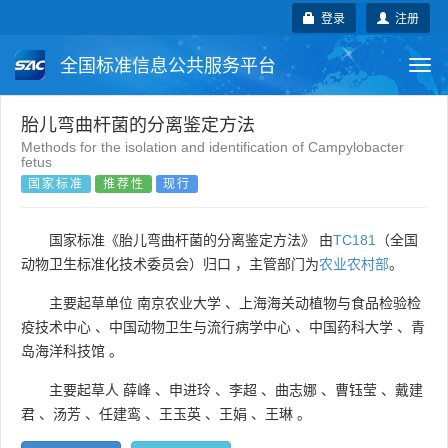
登录
注册
全国标准信息公共服务平台
Togg
navi
国家标准
行业标准
地方标准
胎儿弯曲杆菌的分离鉴定方法
Methods for the isolation and identification of Campylobacter
fetus
团体标准
企业标准
国际标准
国家标准
推荐性
现行
国外标准
技术委员会
国家标准《胎儿弯曲杆菌的分离鉴定方法》 由
TC181
（全国
动物卫生标准化技术委员会）归口 ，主管部门为
农业农村部
。
主要起草单位
南京农业大学
、
上海海关动植物与食品检验检
疫技术中心
、
中国动物卫生与流行病学中心
、
中国药科大学
、
青
岛海洋科技馆
。
主要起草人
薛峰
、
申进玲
、
李超
、
曲志娜
、
曹钰莹
、
戴建
君
、
汤芳
、
任建鸾
、
王玉英
、
王娟
、
王琳
。