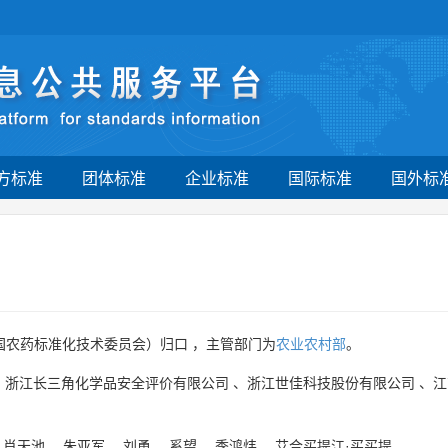
方标准
团体标准
企业标准
国际标准
国外标
国农药标准化技术委员会）归口 ，主管部门为
农业农村部
。
、
浙江长三角化学品安全评价有限公司
、
浙江世佳科技股份有限公司
、
江
、
肖天池
、
朱亚军
、
刘勇
、
奚望
、
季鸿炜
、
艾合买提江·买买提
。