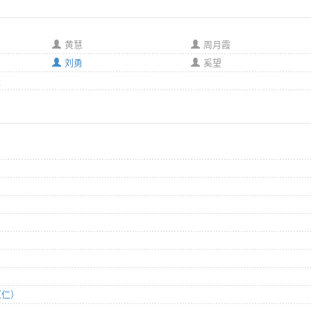
黄慧
周月霞
刘勇
奚望
提
生（仁）