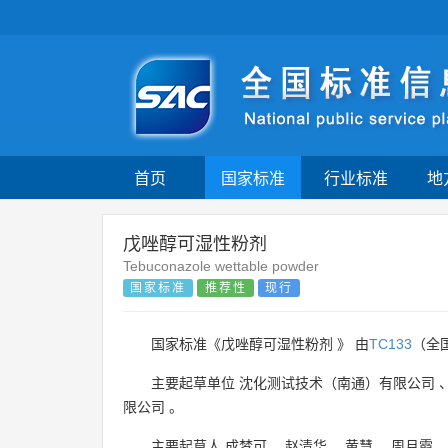
首页
国家标准
行业标准
地
戊唑醇可湿性粉剂
Tebuconazole wettable powder
国家标准
推荐性
现行
国家标准《戊唑醇可湿性粉剂 》 由
TC133
（全
主要起草单位
沈化测试技术（南通）有限公司
限公司
。
主要起草人
成梦可
、
赵清华
、
黄慧
、
周月霞