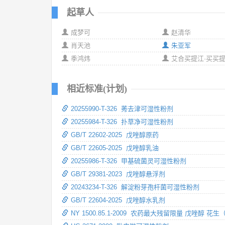
起草人
成梦可
赵清华
肖天池
朱亚军
季鸿炜
艾合买提江·买买
相近标准(计划)
20255990-T-326 莠去津可湿性粉剂
20255984-T-326 扑草净可湿性粉剂
GB/T 22602-2025 戊唑醇原药
GB/T 22605-2025 戊唑醇乳油
20255986-T-326 甲基硫菌灵可湿性粉剂
GB/T 29381-2023 戊唑醇悬浮剂
20243234-T-326 解淀粉芽孢杆菌可湿性粉剂
GB/T 22604-2025 戊唑醇水乳剂
NY 1500.85.1-2009 农药最大残留限量 戊唑醇 花