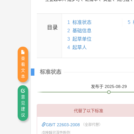
1
标准状态
5
目录
2
基础信息
3
起草单位
4
起草人
查
看
文
标准状态
本
发布
于 2025-08-29
意
见
建
代替了以下标准
议
GB/T 22603-2008
（全部代替）
戊唑醇可湿性粉剂