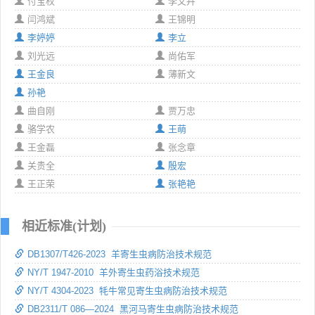
付宝权
李文卉
闫鸿斌
王锦明
李婷婷
李立
刘光远
尚佑军
王金良
薄新文
孙艳
曲自刚
贾万忠
骆学农
王萌
王金磊
张念章
关贵全
殷宏
王正荣
张艳艳
相近标准(计划)
DB1307/T426-2023 羊寄生虫病防治技术规范
NY/T 1947-2010 羊外寄生虫药浴技术规范
NY/T 4304-2023 牦牛常见寄生虫病防治技术规范
DB2311/T 086—2024 黑河马寄生虫病防治技术规范