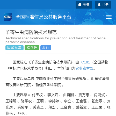
登录
注册
全国标准信息公共服务平台
Togg
navi
国家标准
行业标准
地方标准
羊寄生虫病防治技术规范
Technical specifications for prevention and treatment of ovine
parasitic diseases
团体标准
企业标准
国际标准
国家标准
推荐性
现行
国外标准
技术委员会
国家标准《羊寄生虫病防治技术规范》 由
TC181
（全国动物
卫生标准化技术委员会）归口 ，主管部门为
农业农村部
。
主要起草单位
中国农业科学院兰州兽医研究所
、
山东省滨州
畜牧兽医研究院
、
新疆农垦科学院
。
主要起草人
付宝权
、
李文卉
、
曲自刚
、
贾万忠
、
闫鸿斌
、
王锦明
、
骆学农
、
王萌
、
李婷婷
、
李立
、
王金磊
、
张念章
、
刘
光远
、
尚佑军
、
关贵全
、
殷宏
、
王金良
、
薄新文
、
王正荣
、
张
艳艳
、
孙艳
。