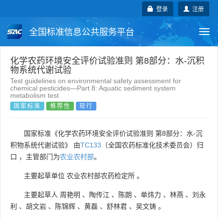
登录
注册
全国标准信息公共服务平台
Togg
navi
国家标准
行业标准
地方标准
化学农药环境安全评价试验准则 第8部分：水-沉积
物系统代谢试验
Test guidelines on environmental safety assessment for
团体标准
企业标准
国际标准
chemical pesticides—Part 8: Aquatic sediment system
metabolism test
国家标准
推荐性
现行
国外标准
技术委员会
国家标准《化学农药环境安全评价试验准则 第8部分：水-沉
积物系统代谢试验》 由
TC133
（全国农药标准化技术委员会）归
口 ，主管部门为
农业农村部
。
主要起草单位
农业农村部农药检定所
。
主要起草人
周艳明
、
陶传江
、
陈朗
、
单炜力
、
林燕
、
刘永
利
、
胡文岩
、
陈锦辉
、
黄磊
、
舒林君
、
吴文铸
。