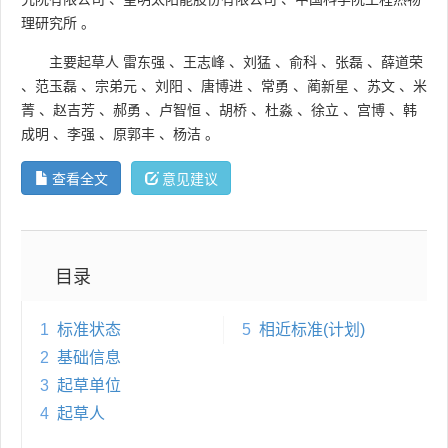
理研究所
。
主要起草人
雷东强
、
王志峰
、
刘猛
、
俞科
、
张磊
、
薛道荣
、
范玉磊
、
宗弟元
、
刘阳
、
唐博进
、
常勇
、
蔺新星
、
苏文
、
米
菁
、
赵吉芳
、
郝勇
、
卢智恒
、
胡桥
、
杜淼
、
徐立
、
宫博
、
韩
成明
、
李强
、
原郭丰
、
杨洁
。
查看全文
意见建议
目录
1
标准状态
5
相近标准(计划)
2
基础信息
3
起草单位
4
起草人