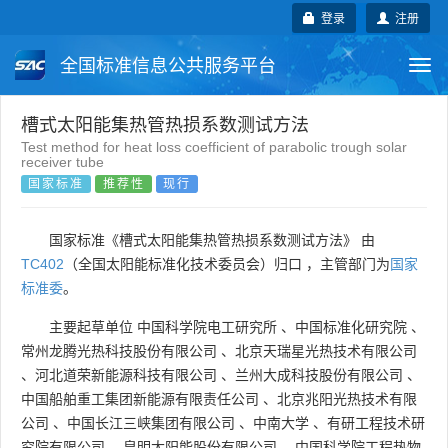
登录
注册
全国标准信息公共服务平台
Togg
navi
国家标准
行业标准
地方标准
槽式太阳能集热管热损系数测试方法
Test method for heat loss coefficient of parabolic trough solar
receiver tube
团体标准
企业标准
国际标准
国家标准
推荐性
现行
国外标准
技术委员会
国家标准《槽式太阳能集热管热损系数测试方法》 由
TC402
（全国太阳能标准化技术委员会）归口 ，主管部门为
国家
标准委
。
主要起草单位
中国科学院电工研究所
、
中国标准化研究院
、
常州龙腾光热科技股份有限公司
、
北京天瑞星光热技术有限公司
、
河北道荣新能源科技有限公司
、
兰州大成科技股份有限公司
、
中国船舶重工集团新能源有限责任公司
、
北京兆阳光热技术有限
公司
、
中国长江三峡集团有限公司
、
中南大学
、
有研工程技术研
究院有限公司
、
皇明太阳能股份有限公司
、
中国科学院工程热物