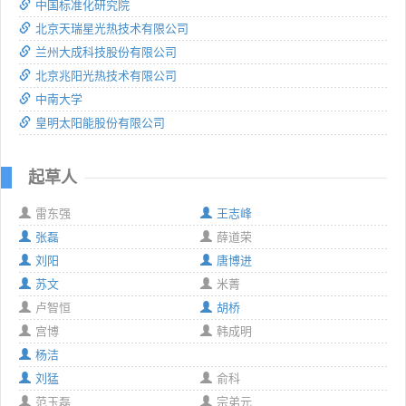
中国标准化研究院
北京天瑞星光热技术有限公司
兰州大成科技股份有限公司
北京兆阳光热技术有限公司
中南大学
皇明太阳能股份有限公司
起草人
雷东强
王志峰
张磊
薛道荣
刘阳
唐博进
苏文
米菁
卢智恒
胡桥
宫博
韩成明
杨洁
刘猛
俞科
范玉磊
宗弟元