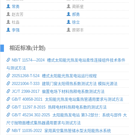
常勇
蔺新星
赵吉芳
郝勇
杜淼
徐立
李强
原郭丰
相近标准(计划)
NB/T 11574—2024 槽式太阳能光热发电站柔性连接组件技术条件
与测试方法
20251268-T-524 槽式太阳能光热发电站运行规程
20221004-T-333 建筑门窗太阳得热系数测试方法 模拟光源法
JC/T 2399-2017 偏置电场下材料热释电系数测试方法
GB/T 40858-2021 太阳能光热发电站集热管通用要求与测试方法
GB/T 11297.8-2015 热释电材料热释电系数的测试方法
GB/T 45234.302-2025 太阳能热发电站 第3-2部分：系统与部件 大
尺寸抛物面槽式集热器通用要求与测试方法
NB/T 11035-2022 家用真空集热管储水型太阳能热水系统