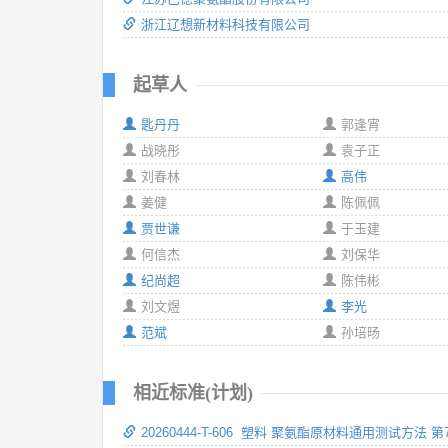
浙江辽想新材料科技有限公司
起草人
匙丹丹
郭逢宵
战晓彤
袁子正
刘春林
高伟
姜健
陈佩佩
贾世谦
于玉建
何信杰
刘保华
纪尚超
陈伟彬
刘文煜
李光
范斌
孙培旸
相近标准(计划)
20260444-T-606 塑料 聚氨酯原材料通用测试方