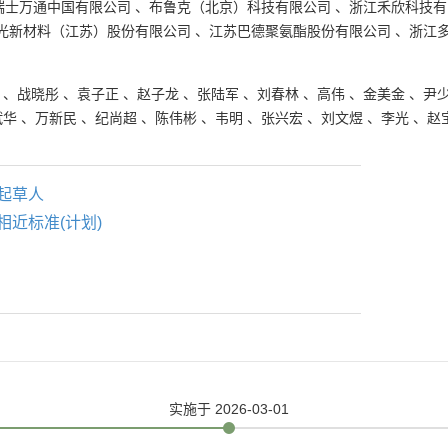
瑞士万通中国有限公司
、
布鲁克（北京）科技有限公司
、
浙江禾欣科技有
光新材料（江苏）股份有限公司
、
江苏巴德聚氨酯股份有限公司
、
浙江
、
战晓彤
、
袁子正
、
赵子龙
、
张陆军
、
刘春林
、
高伟
、
金美金
、
尹
斌华
、
万新民
、
纪尚超
、
陈伟彬
、
韦明
、
张兴宏
、
刘文煜
、
李光
、
赵
起草人
相近标准(计划)
实施
于 2026-03-01