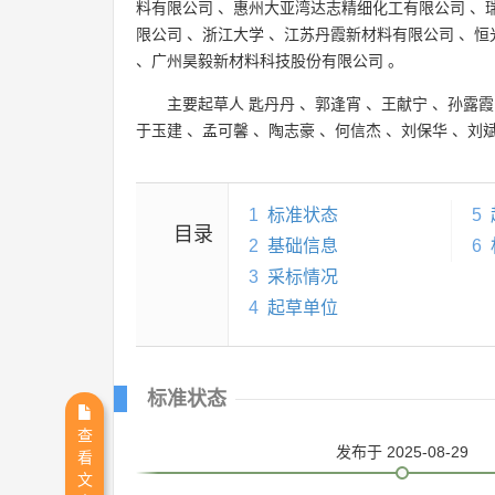
料有限公司
、
惠州大亚湾达志精细化工有限公司
、
限公司
、
浙江大学
、
江苏丹霞新材料有限公司
、
恒
、
广州昊毅新材料科技股份有限公司
。
主要起草人
匙丹丹
、
郭逢宵
、
王献宁
、
孙露霞
于玉建
、
孟可馨
、
陶志豪
、
何信杰
、
刘保华
、
刘
1
标准状态
5
目录
2
基础信息
6
3
采标情况
4
起草单位
标准状态
查
发布
于 2025-08-29
看
文