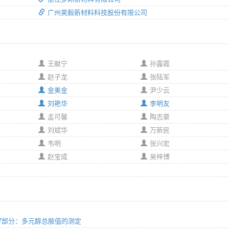
广州昊毅新材料科技股份有限公司
王献宁
孙露霞
赵子龙
张陆军
金美金
尹少云
刘艳华
李明友
孟可馨
陶志豪
刘斌华
万新民
韦明
张兴宏
赵宝成
吴梓博
法 第7部分：多元醇总胺值的测定