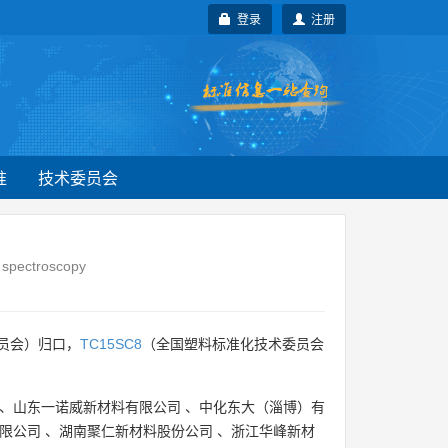
登录
注册
准
技术委员会
R spectroscopy
员会）归口，
TC15SC8
（全国塑料标准化技术委员会
、
山东一诺威新材料有限公司
、
中化东大（淄博）有
限公司
、
湖南聚仁新材料股份公司
、
浙江华峰新材