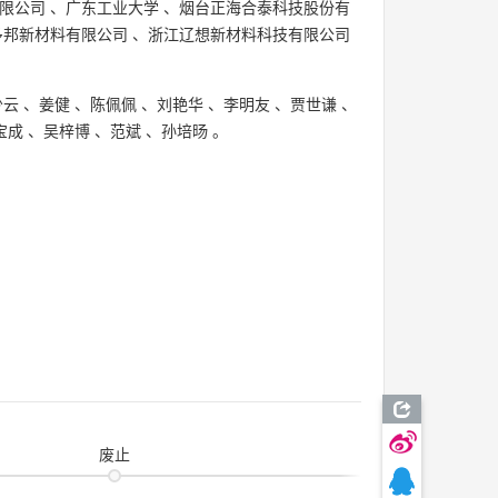
限公司
、
广东工业大学
、
烟台正海合泰科技股份有
多邦新材料有限公司
、
浙江辽想新材料科技有限公司
少云
、
姜健
、
陈佩佩
、
刘艳华
、
李明友
、
贾世谦
、
宝成
、
吴梓博
、
范斌
、
孙培旸
。
废止