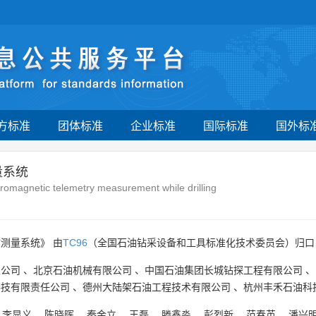
方标准
团体标准
企业标准
国际标准
国外标
量系统
romagnetic telemetry measurement while drilling
测量系统》 由
TC96
（全国石油钻采设备和工具标准化技术委员会）归口
限公司
、
北京石油机械有限公司
、
中国石油集团长城钻探工程有限公司
、
科技有限责任公司
、
德州大陆架石油工程技术有限公司
、
杭州丰禾石油科
、
李显义
、
陈晓晖
、
秦金立
、
王磊
、
滕鑫淼
、
彭烈新
、
范春英
、
潘兴