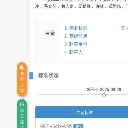
冲
、
陈文艺
、
魏志刚
、
范锦辉
、
许林
、
董智伟
、
1
标准状态
5
目录
2
基础信息
3
起草单位
4
起草人
查
标准状态
看
文
发布
于 2025-08-29
本
意
当前标准
见
建
GB/T 46212-2025
现行
议