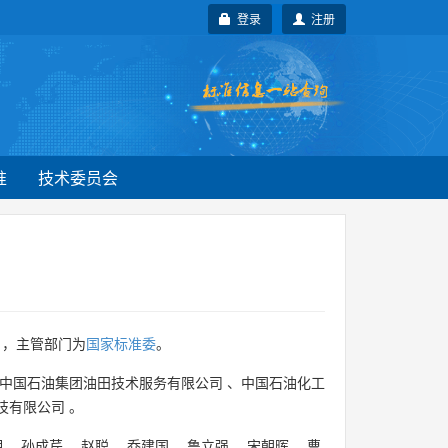
登录
注册
准
技术委员会
 ，主管部门为
国家标准委
。
中国石油集团油田技术服务有限公司
、
中国石油化工
技有限公司
。
明
、
孙成芹
、
赵聪
、
乔建国
、
鲁立强
、
宋朝晖
、
曹