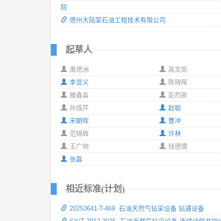
院
德州大陆架石油工程技术有限公司
起草人
禹德洲
高文凯
李显义
陈晓晖
滕鑫淼
彭烈新
孙成芹
赵聪
宋朝晖
曹冲
范锦辉
许林
王广帅
钱德儒
张磊
相近标准(计划)
20253641-T-469 石油天然气钻采设备 钻通设备