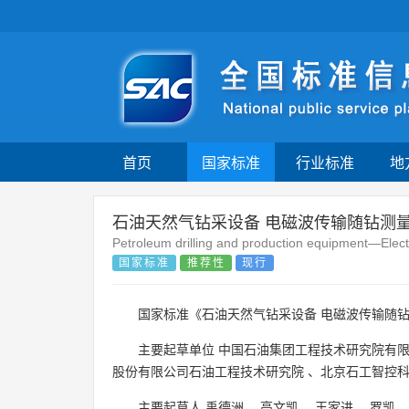
首页
国家标准
行业标准
地
石油天然气钻采设备 电磁波传输随钻测
Petroleum drilling and production equipment—Elect
国家标准
推荐性
现行
国家标准《石油天然气钻采设备 电磁波传输随钻
主要起草单位
中国石油集团工程技术研究院有
股份有限公司石油工程技术研究院
、
北京石工智控
主要起草人
禹德洲
、
高文凯
、
王家进
、
罗凯