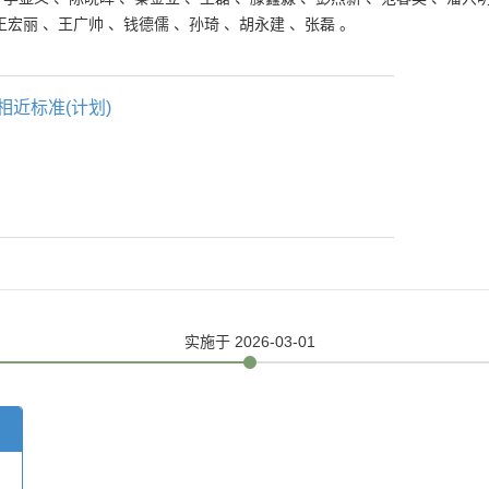
王宏丽
、
王广帅
、
钱德儒
、
孙琦
、
胡永建
、
张磊
。
相近标准(计划)
实施
于 2026-03-01