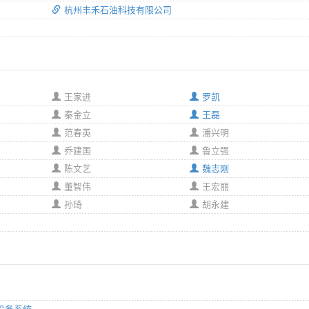
杭州丰禾石油科技有限公司
王家进
罗凯
秦金立
王磊
范春英
潘兴明
乔建国
鲁立强
陈文艺
魏志刚
董智伟
王宏丽
孙琦
胡永建