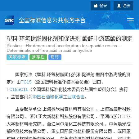
登录
注册
全国标准信息公共服务平台
Togg
navi
国家标准
行业标准
地方标准
塑料 环氧树脂固化剂和促进剂 酸酐中游离酸的测定
Plastics—Hardeners and accelerators for epoxide resins—
Determination of free acid in acid anhydride
团体标准
企业标准
国际标准
国家标准
推荐性
现行
国外标准
技术委员会
国家标准《塑料 环氧树脂固化剂和促进剂 酸酐中游离酸的测
定》 由
TC15
（全国塑料标准化技术委员会）归口，
TC15SC11
（全国塑料标准化技术委员会热固性塑料分会）执行
，主管部门为
中国石油和化学工业联合会
。
主要起草单位
上海科欣易普材料有限公司
、
上海富晨新材料
有限公司
、
浙江正大新材料科技股份有限公司
、
平湖市浙江工业
大学新材料研究院
、
浙江阿尔法化工科技有限公司
、
中蓝晨光成
都检测技术有限公司
、
重庆国际复合材料股份有限公司
、
濮阳惠
成电子材料股份有限公司
、
东莞市佳迪新材料有限公司
、
深圳市