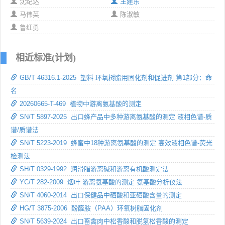
沈纪达
王建东
马伟英
陈淑敏
鲁红勇
相近标准(计划)
GB/T 46316.1-2025 塑料 环氧树脂用固化剂和促进剂 第1部分：命
名
20260665-T-469 植物中游离氨基酸的测定
SN/T 5897-2025 出口蜂产品中多种游离氨基酸的测定 液相色谱-质
谱/质谱法
SN/T 5223-2019 蜂蜜中18种游离氨基酸的测定 高效液相色谱-荧光
检测法
SH/T 0329-1992 润滑脂游离碱和游离有机酸测定法
YC/T 282-2009 烟叶 游离氨基酸的测定 氨基酸分析仪法
SN/T 4060-2014 出口保健品中硒酸和亚硒酸含量的测定
HG/T 3875-2006 酚醛胺（PAA）环氧树脂固化剂
SN/T 5639-2024 出口畜禽肉中松香酸和脱氢松香酸的测定