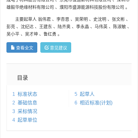
雄毅华绝缘材料有限公司
、
濮阳市盛源能源科技股份有限公司
。
主要起草人
翁伟君
、
李杏恩
、
吴荣明
、
史沈明
、
张文彬
、
彭亮
、
沈纪达
、
王建东
、
陆齐奥
、
季永晶
、
马伟英
、
陈淑敏
、
吴小平
、
吴才坤
、
鲁红勇
。
查看全文
意见建议
目录
1
标准状态
5
起草人
2
基础信息
6
相近标准(计划)
3
采标情况
4
起草单位