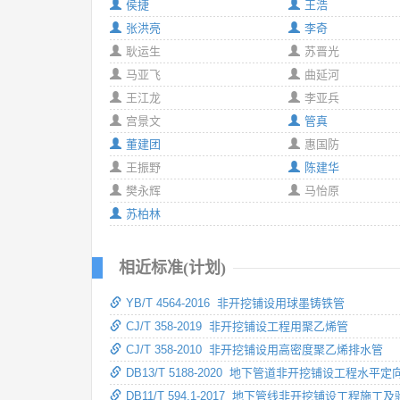
侯捷
王浩
张洪亮
李奇
耿运生
苏晋光
马亚飞
曲延河
王江龙
李亚兵
宫景文
管真
董建团
惠国防
王振野
陈建华
樊永辉
马怡原
苏柏林
相近标准(计划)
YB/T 4564-2016 非开挖铺设用球墨铸铁管
CJ/T 358-2019 非开挖铺设工程用聚乙烯管
CJ/T 358-2010 非开挖铺设用高密度聚乙烯排水管
DB13/T 5188-2020 地下管道非开挖铺设工程水
DB11/T 594.1-2017 地下管线非开挖铺设工程