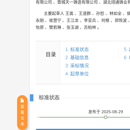
有限公司
、
晋城天一铸造有限公司
、
湖北翊通铸业
主要起草人
王嵩
、
王道群
、
孙恕
、
林如全
、
永刚
、
侯慧宁
、
王江龙
、
李亚兵
、
何根
、
郑恢波
怡原
、
樊若琳
、
张玉湖
、
苏柏林
。
1
标准状态
5
目录
2
基础信息
6
3
采标情况
4
起草单位
标准状态
查
发布
于 2025-08-29
看
文
本