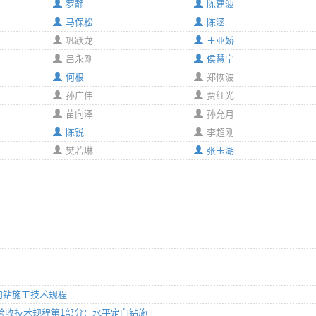
罗静
陈建波
马保松
陈涵
巩跃龙
王亚娇
吕永刚
侯慧宁
何根
郑恢波
孙广伟
贾红光
苗向泽
孙允月
陈锐
李超刚
樊若琳
张玉湖
平定向钻施工技术规程
施工及验收技术规程第1部分：水平定向钻施工