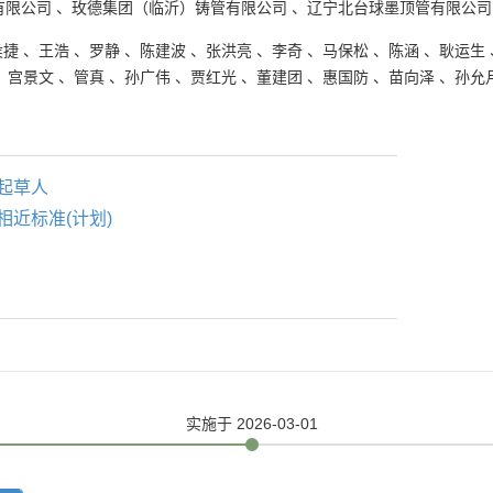
有限公司
、
玫德集团（临沂）铸管有限公司
、
辽宁北台球墨顶管有限公司
侯捷
、
王浩
、
罗静
、
陈建波
、
张洪亮
、
李奇
、
马保松
、
陈涵
、
耿运生
、
宫景文
、
管真
、
孙广伟
、
贾红光
、
董建团
、
惠国防
、
苗向泽
、
孙允
起草人
相近标准(计划)
实施
于 2026-03-01