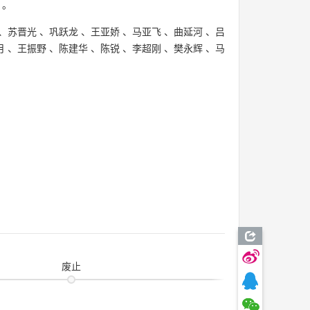
。
、
苏晋光
、
巩跃龙
、
王亚娇
、
马亚飞
、
曲延河
、
吕
月
、
王振野
、
陈建华
、
陈锐
、
李超刚
、
樊永辉
、
马
废止