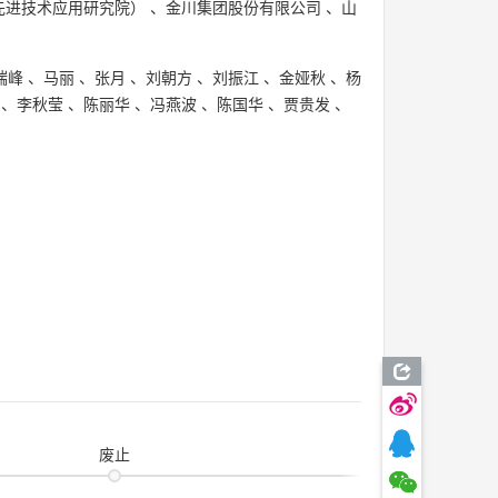
先进技术应用研究院）
、
金川集团股份有限公司
、
山
瑞峰
、
马丽
、
张月
、
刘朝方
、
刘振江
、
金娅秋
、
杨
、
李秋莹
、
陈丽华
、
冯燕波
、
陈国华
、
贾贵发
、
废止