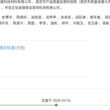
金属科技材料有限公司
、
南京市产品质量监督检验院（南京市质量发展与
司
、
中宝正信金银珠宝首饰检测有限公司
。
、
史博洋
、
陈晓科
、
张新苗
、
龙秀甲
、
张卓佳
、
邱彩淋
、
郁丰善
、
高
杨华东
、
陈景兴
、
陈能
、
李倍
、
温帆
、
林宇
、
马晓玉
、
张玉香
、
钱栋
相近标准(计划)
实施
于 2026-03-01