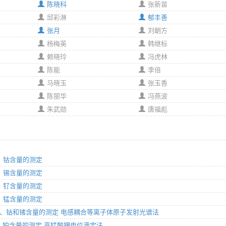
陈晓科
张新苗
邱彩淋
郁丰善
张月
刘朝方
杨梅英
韩继标
赖晓玲
冯虎林
陈能
李倍
马晓玉
张玉香
陈丽华
冯燕波
朱武勋
唐福彪
部分：钴含量的测定
部分：锡含量的测定
部分：钌含量的测定
部分：锰含量的测定
2部分：银、钴和锗含量的测定 电感耦合等离子体原子发射光谱法
2部分：铂含量的测定 高锰酸钾电位滴定法