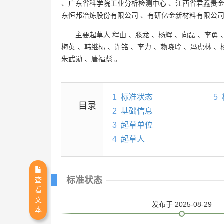
、
广东省科学院工业分析检测中心
、
江西省君鑫贵
东恒邦冶炼股份有限公司
、
有研亿金新材料有限公
主要起草人
程山
、
滕龙
、
杨辉
、
向磊
、
李勇
梅英
、
韩继标
、
许铭
、
李力
、
赖晓玲
、
冯虎林
、
朱武勋
、
唐福彪
。
1
标准状态
5
目录
2
基础信息
3
起草单位
4
起草人
标准状态
查
看
文
发布
于 2025-08-29
本