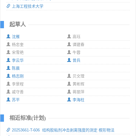
上海工程技术大学
起草人
沈雁
高珏
杨忠奎
谭建春
宋雪艳
牛蓉
李云华
曾兵
陈晨
杨志刚
贝文理
李景程
黄彬辉
戚守善
蒋丽萍
苏平
李海柱
相近标准(计划)
20253661-T-606 结构胶粘剂冲击剥离强度的测定 楔形物法