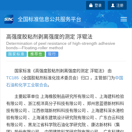
登录
注册
全国标准信息公共服务平台
Togg
navi
国家标准
行业标准
地方标准
高强度胶粘剂剥离强度的测定 浮辊法
Determination of peel resistance of high-strength adhesive
bonds—Floating-roller method
团体标准
企业标准
国际标准
国家标准
推荐性
现行
国外标准
技术委员会
国家标准《高强度胶粘剂剥离强度的测定 浮辊法》 由
TC185
（全国胶粘剂标准化技术委员会）归口 ，主管部门为
中国
石油和化学工业联合会
。
主要起草单位
上海橡胶制品研究所有限公司
、
上海建科检验
有限公司
、
浙江枧洋高分子科技有限公司
、
郑州思蓝德新材料科
技有限公司
、
江西依瑞新材料科技有限公司
、
上海建科深水港检
验有限公司
、
上海浦东建筑设计研究院有限公司
、
广东白云科技
有限公司
、
黑龙江省科学院石油化学研究院
、
康达新材料（集
团）股份有限公司
、
中国建筑科学研究院有限公司
、
广东科建仪