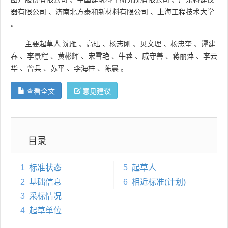
器有限公司
、
济南北方泰和新材料有限公司
、
上海工程技术大学
。
主要起草人
沈雁
、
高珏
、
杨志刚
、
贝文理
、
杨忠奎
、
谭建
春
、
李景程
、
黄彬辉
、
宋雪艳
、
牛蓉
、
戚守善
、
蒋丽萍
、
李云
华
、
曾兵
、
苏平
、
李海柱
、
陈晨
。
查看全文
意见建议
目录
1
标准状态
5
起草人
2
基础信息
6
相近标准(计划)
3
采标情况
4
起草单位