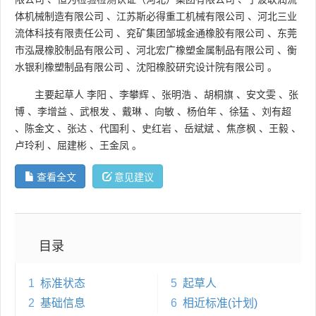
体机械制造有限公司
、
江苏斯必得重工机械有限公司
、
河北三业
流体科技有限责任公司
、
兖矿集团邹城金通橡胶有限公司
、
东莞
市泓晟橡胶制品有限公司
、
河北宏广橡塑金属制品有限公司
、
衡
水银利橡塑制品有限公司
、
沈阳橡胶研究设计院有限公司
。
主要起草人
李阳
、
李攀辉
、
张明浩
、
胡桐旗
、
安文雯
、
张
博
、
李增益
、
武根发
、
戴琳
、
向敏
、
杨伯年
、
徐猛
、
刘有超
、
陈金文
、
张达
、
代国利
、
史红岩
、
岳斌斌
、
焦彦枫
、
王毅
、
卢玲利
、
屈建彬
、
王金凤
。
查看全文
意见建议
目录
1
标准状态
5
起草人
2
基础信息
6
相近标准(计划)