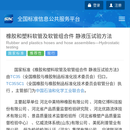
登录
注册
全国标准信息公共服务平台
Togg
navi
国家标准
行业标准
地方标准
橡胶和塑料软管及软管组合件 静液压试验方法
Rubber and plastics hoses and hose assemblies—Hydrostatic
testing
团体标准
企业标准
国际标准
国家标准
推荐性
现行
国外标准
技术委员会
国家标准《橡胶和塑料软管及软管组合件 静液压试验方法》
由
TC35
（全国橡胶与橡胶制品标准化技术委员会）归口，
TC35SC1
（全国橡胶与橡胶制品标准化技术委员会软管分会）执
行 ，主管部门为
中国石油和化学工业联合会
。
主要起草单位
河北中美特种橡胶有限公司
、
河南亿博科技股
份有限公司
、
河北省产品质量监督检验研究院
、
河北优路流体技
术有限公司
、
景县质量技术监督检验所（河北省橡塑产品质量监
督检验中心）
、
亿威流体系统(山东)有限公司
、
美拓利普管业有
限公司
、
恒为检验检测认证（河北）集团有限公司
、
宁波联润流