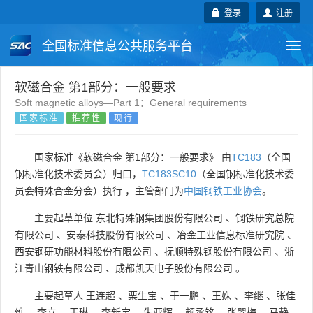
登录
注册
全国标准信息公共服务平台
Togg
navi
国家标准
行业标准
地方标准
软磁合金 第1部分：一般要求
Soft magnetic alloys—Part 1：General requirements
国家标准
推荐性
现行
团体标准
企业标准
国际标准
国外标准
技术委员会
国家标准《软磁合金 第1部分：一般要求》 由
TC183
（全国
钢标准化技术委员会）归口，
TC183SC10
（全国钢标准化技术委
员会特殊合金分会）执行 ，主管部门为
中国钢铁工业协会
。
主要起草单位
东北特殊钢集团股份有限公司
、
钢铁研究总院
有限公司
、
安泰科技股份有限公司
、
冶金工业信息标准研究院
、
西安钢研功能材料股份有限公司
、
抚顺特殊钢股份有限公司
、
浙
江青山钢铁有限公司
、
成都凯天电子股份有限公司
。
主要起草人
王连超
、
栗生宝
、
于一鹏
、
王姝
、
李继
、
张佳
维
、
李立
、
王琳
、
李新宇
、
朱亚辉
、
颜丞铭
、
张翠梅
、
马静