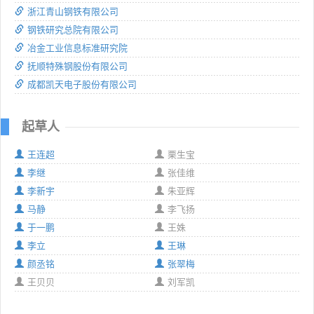
浙江青山钢铁有限公司
钢铁研究总院有限公司
冶金工业信息标准研究院
抚顺特殊钢股份有限公司
成都凯天电子股份有限公司
起草人
王连超
栗生宝
李继
张佳维
李新宇
朱亚辉
马静
李飞扬
于一鹏
王姝
李立
王琳
颜丞铭
张翠梅
王贝贝
刘军凯