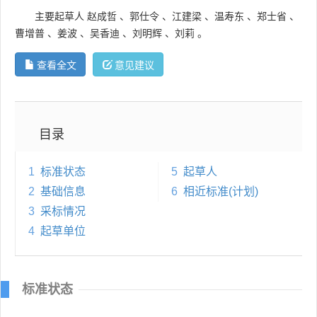
主要起草人
赵成哲
、
郭仕令
、
江建梁
、
温寿东
、
郑士省
、
曹增普
、
姜波
、
吴香迪
、
刘明辉
、
刘莉
。
查看全文
意见建议
目录
1
标准状态
5
起草人
2
基础信息
6
相近标准(计划)
3
采标情况
4
起草单位
标准状态