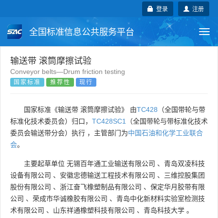
登录
注册
全国标准信息公共服务平台
Togg
navi
国家标准
行业标准
地方标准
输送带 滚筒摩擦试验
Conveyor belts—Drum friction testing
国家标准
推荐性
现行
团体标准
企业标准
国际标准
国外标准
技术委员会
国家标准《输送带 滚筒摩擦试验》 由
TC428
（全国带轮与带
标准化技术委员会）归口，
TC428SC1
（全国带轮与带标准化技术
委员会输送带分会）执行 ，主管部门为
中国石油和化学工业联合
会
。
主要起草单位
无锡百年通工业输送有限公司
、
青岛双凌科技
设备有限公司
、
安徽忠德输送工程技术有限公司
、
三维控股集团
股份有限公司
、
浙江奋飞橡塑制品有限公司
、
保定华月胶带有限
公司
、
荣成市华诚橡胶有限公司
、
青岛中化新材料实验室检测技
术有限公司
、
山东祥通橡塑科技有限公司
、
青岛科技大学
。