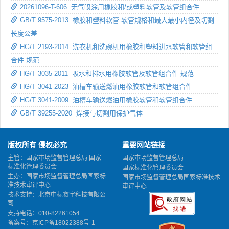
20261096-T-606 无气喷涂用橡胶和/或塑料软管及软管组合件
GB/T 9575-2013 橡胶和塑料软管 软管规格和最大最小内径及切割
长度公差
HG/T 2193-2014 洗衣机和洗碗机用橡胶和塑料进水软管和软管组
合件 规范
HG/T 3035-2011 吸水和排水用橡胶软管及软管组合件 规范
HG/T 3041-2023 油槽车输送燃油用橡胶软管和软管组合件
HG/T 3041-2009 油槽车输送燃油用橡胶软管和软管组合件
GB/T 39255-2020 焊接与切割用保护气体
版权所有 侵权必究
重要网站链接
主管：国家市场监督管理总局 国家
国家市场监督管理总局
标准化管理委员会
国家标准化管理委员会
主办：国家市场监督管理总局国家标
国家市场监督管理总局国家标准技术
准技术审评中心
审评中心
技术支持：北京中标赛宇科技有限公
司
支持电话：010-82261054
备案号：
京ICP备18022388号-1