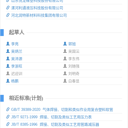
山东悦龙橡塑科技股份有限公司
漯河利通液压科技股份有限公司
河北润特新材料科技集团有限公司
起草人
李亮
郭旭
吴炳兰
吴国沄
吴沛源
李东伟
李浙旺
刘随强
迟迎训
刘明奇
杨鹏
白春显
相近标准(计划)
GB/T 39389-2020 气体焊接、切割和类似作业用复合塑料软管
JB/T 9271-1999 焊接、切割及类似工艺用压力表
JB/T 8385-1996 焊接、切割及类似工艺用管路减压器