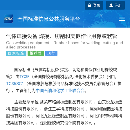
登录
注册
全国标准信息公共服务平台
Togg
navi
国家标准
行业标准
地方标准
气体焊接设备 焊接、切割和类似作业用橡胶软管
Gas welding equipment—Rubber hoses for welding, cutting and
allied processes
团体标准
企业标准
国际标准
国家标准
推荐性
现行
国外标准
技术委员会
国家标准《气体焊接设备 焊接、切割和类似作业用橡胶软
管》 由
TC35
（全国橡胶与橡胶制品标准化技术委员会）归口，
TC35SC1
（全国橡胶与橡胶制品标准化技术委员会软管分会）执
行 ，主管部门为
中国石油和化学工业联合会
。
主要起草单位
蓬莱市临阁橡塑制品有限公司
、
山东悦龙橡塑
科技股份有限公司
、
浙江三孚科技有限公司
、
漯河利通液压科技
股份有限公司
、
河北九星橡塑制品有限公司
、
河北润特新材料科
技集团有限公司
、
沈阳橡胶研究设计院有限公司
。