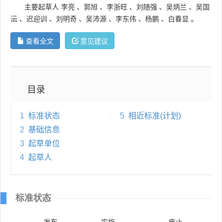
主要起草人
李亮
、
郭旭
、
李浙旺
、
刘随强
、
吴炳兰
、
吴国
沄
、
迟迎训
、
刘明奇
、
吴沛源
、
李东伟
、
杨鹏
、
白春显
。
查看全文
意见建议
目录
1
标准状态
5
相近标准(计划)
2
基础信息
3
起草单位
4
起草人
标准状态
发布
实施
废止