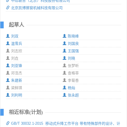
中际联合（北京）科技股份有限公司
北京凯博擦窗机械科技有限公司
起草人
刘双
陈晓峰
温雪兵
刘国良
刘志欣
王国强
刘垚
刘晓
刘亚锋
张梦昕
邓浩杰
查格菲
朱建新
李菊香
梁鲜琪
杨灿
刘利明
张永超
相近标准(计划)
GB/T 30032.1-2015 移动式升降工作平台 带有特殊部件的设计、计