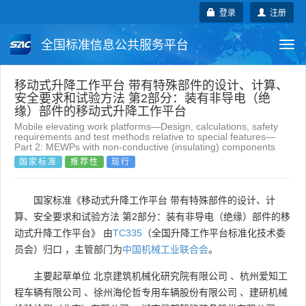
登录
注册
全国标准信息公共服务平台
Togg
navi
国家标准
行业标准
地方标准
移动式升降工作平台 带有特殊部件的设计、计算、
安全要求和试验方法 第2部分：装有非导电（绝
缘）部件的移动式升降工作平台
团体标准
企业标准
国际标准
Mobile elevating work platforms—Design, calculations, safety
requirements and test methods relative to special features—
Part 2: MEWPs with non-conductive (insulating) components
国外标准
技术委员会
国家标准
推荐性
现行
国家标准《移动式升降工作平台 带有特殊部件的设计、计
算、安全要求和试验方法 第2部分：装有非导电（绝缘）部件的移
动式升降工作平台》 由
TC335
（全国升降工作平台标准化技术委
员会）归口 ，主管部门为
中国机械工业联合会
。
主要起草单位
北京建筑机械化研究院有限公司
、
杭州爱知工
程车辆有限公司
、
徐州海伦哲专用车辆股份有限公司
、
建研机械