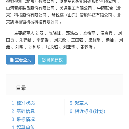
检验检测（北京）有限公司
、
湖南星邦智能装备股份有限公司
、
山河智能装备股份有限公司
、
美通重工有限公司
、
中际联合（北
京）科技股份有限公司
、
赫锐德（山东）智能科技有限公司
、
北
京凯博擦窗机械科技有限公司
。
主要起草人
刘双
、
陈晓峰
、
邓浩杰
、
查格菲
、
温雪兵
、
刘
国良
、
朱建新
、
李菊香
、
刘志欣
、
王国强
、
梁鲜琪
、
杨灿
、
刘
垚
、
刘晓
、
刘利明
、
张永超
、
刘亚锋
、
张梦昕
。
查看全文
意见建议
目录
1
标准状态
5
起草人
2
基础信息
6
相近标准(计划)
3
采标情况
4
起草单位