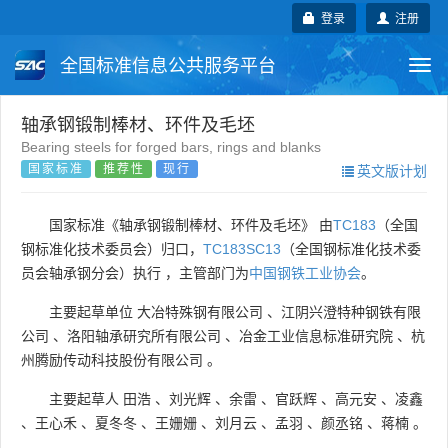
登录
注册
全国标准信息公共服务平台
Togg
navi
国家标准
行业标准
地方标准
轴承钢锻制棒材、环件及毛坯
Bearing steels for forged bars, rings and blanks
国家标准
推荐性
现行
英文版计划
团体标准
企业标准
国际标准
国外标准
技术委员会
国家标准《轴承钢锻制棒材、环件及毛坯》 由
TC183
（全国
钢标准化技术委员会）归口，
TC183SC13
（全国钢标准化技术委
员会轴承钢分会）执行 ，主管部门为
中国钢铁工业协会
。
主要起草单位
大冶特殊钢有限公司
、
江阴兴澄特种钢铁有限
公司
、
洛阳轴承研究所有限公司
、
冶金工业信息标准研究院
、
杭
州腾励传动科技股份有限公司
。
主要起草人
田浩
、
刘光辉
、
余雷
、
官跃辉
、
高元安
、
凌鑫
、
王心禾
、
夏冬冬
、
王姗姗
、
刘月云
、
孟羽
、
颜丞铭
、
蒋楠
。