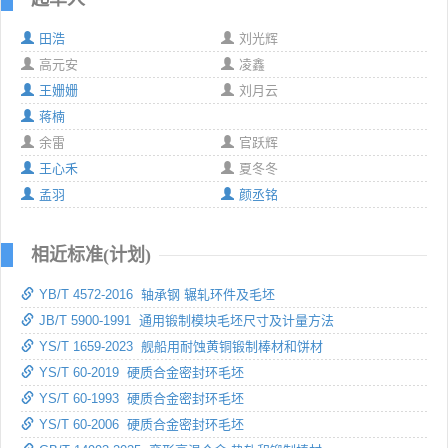
田浩
刘光辉
高元安
凌鑫
王姗姗
刘月云
蒋楠
余雷
官跃辉
王心禾
夏冬冬
孟羽
颜丞铭
相近标准(计划)
YB/T 4572-2016 轴承钢 辗轧环件及毛坯
JB/T 5900-1991 通用锻制模块毛坯尺寸及计量方法
YS/T 1659-2023 舰船用耐蚀黄铜锻制棒材和饼材
YS/T 60-2019 硬质合金密封环毛坯
YS/T 60-1993 硬质合金密封环毛坯
YS/T 60-2006 硬质合金密封环毛坯