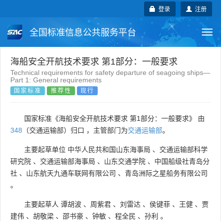
登录
注册
全国标准信息公共服务平台
Togg
navi
国家标准
行业标准
地方标准
海船安全开航技术要求 第1部分：一般要求
Technical requirements for safety departure of seagoing ships—
Part 1: General requirements
团体标准
企业标准
国际标准
国家标准
推荐性
现行
国外标准
技术委员会
国家标准《海船安全开航技术要求 第1部分：一般要求》 由
348
（交通运输部）归口 ，主管部门为
交通运输部
。
主要起草单位
中华人民共和国山东海事局
、
交通运输部科学
研究院
、
交通运输部海事局
、
山东交通学院
、
中国船级社青岛分
社
、
山东航天九通车联网有限公司
、
青岛洲际之星船务有限公司
。
主要起草人
谭胡波
、
周紫君
、
刘雷达
、
侯键菲
、
王健
、
贾
建伟
、
胡敬梁
、
邵书豪
、
钟敏
、
程全民
、
孙利
。