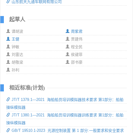
山东航天九通车联网有限公司
起草人
谭胡波
周紫君
王健
贾建伟
钟敏
程全民
刘雷达
侯键菲
胡敬梁
邵书豪
孙利
相近标准(计划)
JT/T 1379.1—2021 海船船员培训模拟器技术要求 第1部分：船舶
操纵模拟器
JT/T 1380.1—2021 海船船员培训模拟器训练要求 第1部分：船舶
操纵模拟器
GB/T 19510.1-2023 光源控制装置 第 1 部分:一般要求和安全要求