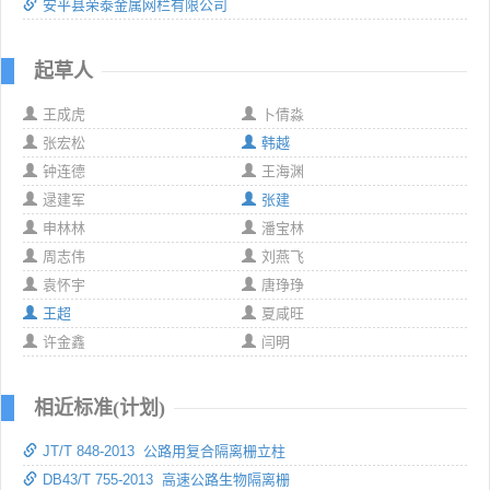
安平县荣泰金属网栏有限公司
起草人
王成虎
卜倩淼
张宏松
韩越
钟连德
王海渊
逯建军
张建
申林林
潘宝林
周志伟
刘燕飞
袁怀宇
唐琤琤
王超
夏咸旺
许金鑫
闫明
相近标准(计划)
JT/T 848-2013 公路用复合隔离栅立柱
DB43/T 755-2013 高速公路生物隔离栅