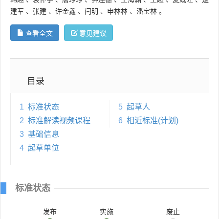
建军
、
张建
、
许金鑫
、
闫明
、
申林林
、
潘宝林
。
查看全文
意见建议
目录
1
标准状态
5
起草人
2
标准解读视频课程
6
相近标准(计划)
3
基础信息
4
起草单位
标准状态
发布
实施
废止