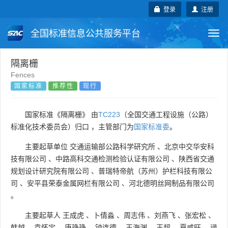
登录
注册
全国标准信息公共服务平台
Togg
navi
国家标准
行业标准
地方标准
隔离栅
Fences
国家标准
推荐性
现行
团体标准
企业标准
国际标准
国外标准
技术委员会
国家标准《隔离栅》 由
TC223
（全国交通工程设施（公路）
标准化技术委员会）归口 ，主管部门为
国家标准委
。
主要起草单位
交通运输部公路科学研究所
、
北京中交华安科
技有限公司
、
中路高科交通检测检验认证有限公司
、
陕西省交通
规划设计研究院有限公司
、
普瑞特帝航（苏州）护栏科技有限公
司
、
安平县荣泰金属网栏有限公司
、
河北德明丝网制品有限公司
。
主要起草人
王成虎
、
卜倩淼
、
周志伟
、
刘燕飞
、
张宏松
、
韩越
、
袁怀宇
、
唐琤琤
、
钟连德
、
王海渊
、
王超
、
夏咸旺
、
逯