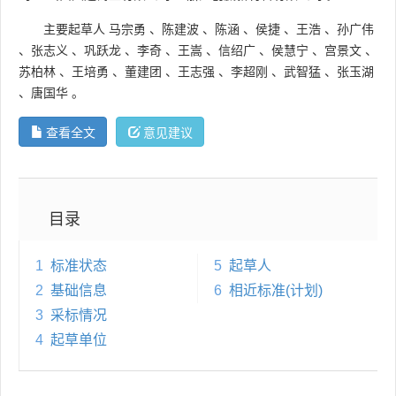
主要起草人
马宗勇
、
陈建波
、
陈涵
、
侯捷
、
王浩
、
孙广伟
、
张志义
、
巩跃龙
、
李奇
、
王嵩
、
信绍广
、
侯慧宁
、
宫景文
、
苏柏林
、
王培勇
、
董建团
、
王志强
、
李超刚
、
武智猛
、
张玉湖
、
唐国华
。
查看全文
意见建议
目录
1
标准状态
5
起草人
2
基础信息
6
相近标准(计划)
3
采标情况
4
起草单位