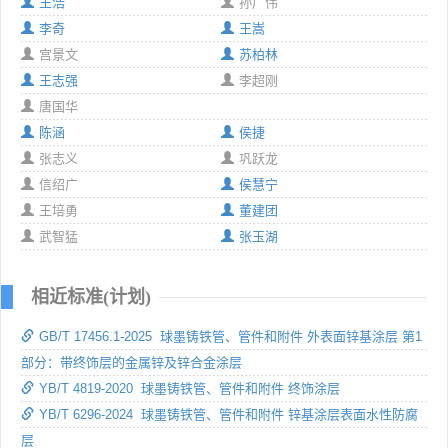
王浩
孙广伟
李奇
王嵩
宫景文
苏柏林
王志强
李超刚
唐国华
陈涵
侯捷
张志义
巩跃龙
信绍广
侯慧宁
王培勇
董建团
武智猛
张玉湖
相近标准(计划)
GB/T 17456.1-2025 球墨铸铁管、管件和附件 外表面锌基涂层 第1
部分：带终饰层的金属锌及锌合金涂层
YB/T 4819-2020 球墨铸铁管、管件和附件 终饰涂层
YB/T 6296-2024 球墨铸铁管、管件和附件 锌基涂层表面水性防腐
层