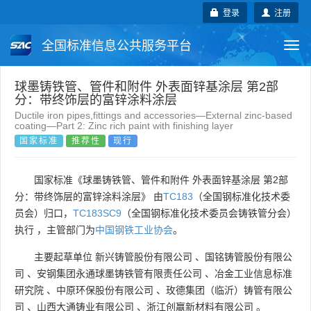
登录
注册
全国标准信息公共服务平台
Togg
navi
国家标准
行业标准
地方标准
球墨铸铁管、管件和附件 外表面锌基涂层 第2部
分：带终饰层的富锌涂料涂层
Ductile iron pipes,fittings and accessories—External zinc-based
团体标准
企业标准
国际标准
coating—Part 2: Zinc rich paint with finishing layer
国家标准
推荐性
现行
国外标准
技术委员会
国家标准《球墨铸铁管、管件和附件 外表面锌基涂层 第2部
分：带终饰层的富锌涂料涂层》 由
TC183
（全国钢标准化技术委
员会）归口，
TC183SC9
（全国钢标准化技术委员会铸铁管分会）
执行 ，主管部门为
中国钢铁工业协会
。
主要起草单位
新兴铸管股份有限公司
、
国铭铸管股份有限公
司
、
安钢集团永通球墨铸铁管有限责任公司
、
冶金工业信息标准
研究院
、
中原环保股份有限公司
、
玫德集团（临沂）铸管有限公
司
、
山西大通铸业有限公司
、
浙江创赢新材料有限公司
。