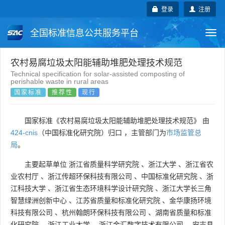
登录
注册
全国标准信息公共服务平台
Togg
navi
国家标准
行业标准
地方标准
农村易腐垃圾太阳能辅助堆肥处理技术规范
Technical specification for solar-assisted composting of
perishable waste in rural areas
团体标准
企业标准
国际标准
国家标准
推荐性
现行
国外标准
技术委员会
国家标准《农村易腐垃圾太阳能辅助堆肥处理技术规范》 由
424-cnis
（中国标准化研究院）归口 ，主管部门为
市场监管总
局
。
主要起草单位
浙江省质量科学研究院
、
浙江大学
、
浙江省农
业农村厅
、
浙江传超环保科技有限公司
、
中国标准化研究院
、
浙
江科技大学
、
浙江省生态环境科学设计研究院
、
浙江大学长三角
智慧绿洲创新中心
、
江苏省质量和标准化研究院
、
金华康扬环境
科技有限公司
、
杭州翰朗环保科技有限公司
、
湖南省质量和标准
化研究院
、
浙江工业大学
、
浙江金汇数字技术有限公司
、
安吉县