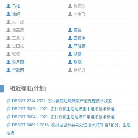
马壮
张康东
徐超
叶金飞
朱一成
徐高清
贾佳
王昊书
云振宇
仝国栋
马晓蕾
张侃
胡健
侯月丽
张斌
华歆雨
徐旭升
相近标准(计划)
DB33/T 2314-2021 农村易腐垃圾厌氧产沼处理技术规范
DB23/T 3005—2021 农村有机生活垃圾集中堆肥技术标准
DB23/T 3004—2021 农村有机生活垃圾户用堆肥技术标准
DB37/T 3469.1-2018 农村垃圾分类与处理技术规范 第1部分：生活
垃圾