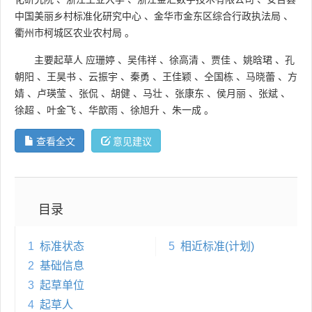
中国美丽乡村标准化研究中心
、
金华市金东区综合行政执法局
、
衢州市柯城区农业农村局
。
主要起草人
应珊婷
、
吴伟祥
、
徐高清
、
贾佳
、
姚晗珺
、
孔
朝阳
、
王昊书
、
云振宇
、
秦勇
、
王佳颖
、
仝国栋
、
马晓蕾
、
方
婧
、
卢瑛莹
、
张侃
、
胡健
、
马壮
、
张康东
、
侯月丽
、
张斌
、
徐超
、
叶金飞
、
华歆雨
、
徐旭升
、
朱一成
。
查看全文
意见建议
目录
1
标准状态
5
相近标准(计划)
2
基础信息
3
起草单位
4
起草人